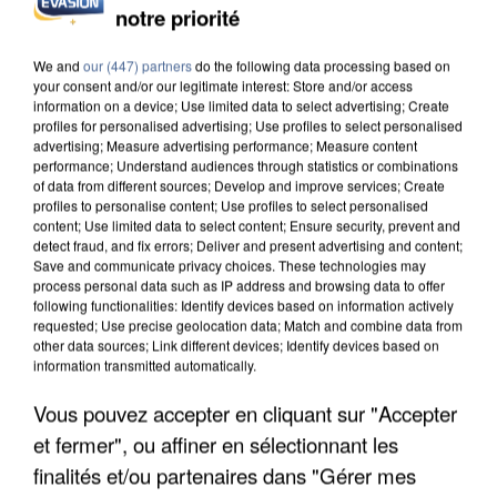
notre priorité
INCENDIES : L’ÎLE-DE-FRANCE LANCE UN ÉLAN
DE SOLIDARITÉ AVEC LES...
We and
our (447) partners
do the following data processing based on
your consent and/or our legitimate interest: Store and/or access
information on a device; Use limited data to select advertising; Create
profiles for personalised advertising; Use profiles to select personalised
advertising; Measure advertising performance; Measure content
performance; Understand audiences through statistics or combinations
of data from different sources; Develop and improve services; Create
profiles to personalise content; Use profiles to select personalised
content; Use limited data to select content; Ensure security, prevent and
detect fraud, and fix errors; Deliver and present advertising and content;
Save and communicate privacy choices. These technologies may
process personal data such as IP address and browsing data to offer
following functionalities: Identify devices based on information actively
requested; Use precise geolocation data; Match and combine data from
other data sources; Link different devices; Identify devices based on
information transmitted automatically.
Vous pouvez accepter en cliquant sur "Accepter
et fermer", ou affiner en sélectionnant les
APRÈS TOUTES CES CANICULES, LES REFUGES
DE FAUNE SAUVAGE SONT...
finalités et/ou partenaires dans "Gérer mes