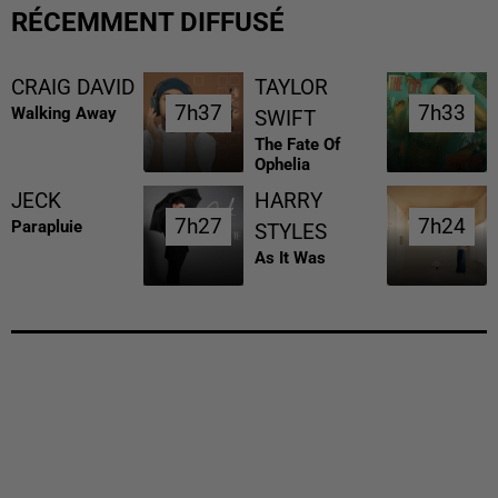
RÉCEMMENT DIFFUSÉ
CRAIG DAVID
TAYLOR
7h37
7h37
7h33
7h33
Walking Away
SWIFT
The Fate Of
Ophelia
JECK
HARRY
7h27
7h27
7h24
7h24
Parapluie
STYLES
As It Was