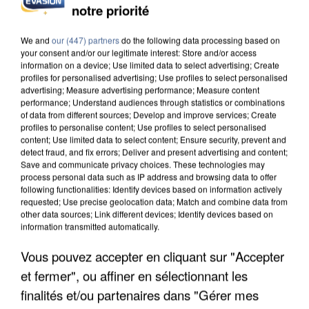
notre priorité
INCENDIES : L’ÎLE-DE-FRANCE LANCE UN ÉLAN
DE SOLIDARITÉ AVEC LES...
We and
our (447) partners
do the following data processing based on
your consent and/or our legitimate interest: Store and/or access
information on a device; Use limited data to select advertising; Create
profiles for personalised advertising; Use profiles to select personalised
advertising; Measure advertising performance; Measure content
performance; Understand audiences through statistics or combinations
of data from different sources; Develop and improve services; Create
profiles to personalise content; Use profiles to select personalised
content; Use limited data to select content; Ensure security, prevent and
detect fraud, and fix errors; Deliver and present advertising and content;
Save and communicate privacy choices. These technologies may
process personal data such as IP address and browsing data to offer
following functionalities: Identify devices based on information actively
requested; Use precise geolocation data; Match and combine data from
other data sources; Link different devices; Identify devices based on
information transmitted automatically.
Vous pouvez accepter en cliquant sur "Accepter
et fermer", ou affiner en sélectionnant les
APRÈS TOUTES CES CANICULES, LES REFUGES
DE FAUNE SAUVAGE SONT...
finalités et/ou partenaires dans "Gérer mes