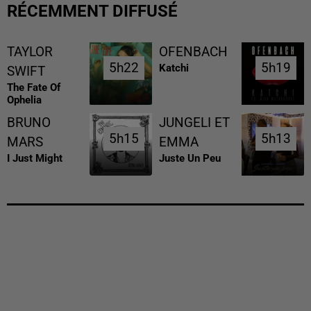
RÉCEMMENT DIFFUSÉ
TAYLOR
OFENBACH
5h22
5h22
5h19
5h19
Katchi
SWIFT
The Fate Of
Ophelia
BRUNO
JUNGELI ET
5h15
5h15
5h13
5h13
MARS
EMMA
I Just Might
Juste Un Peu