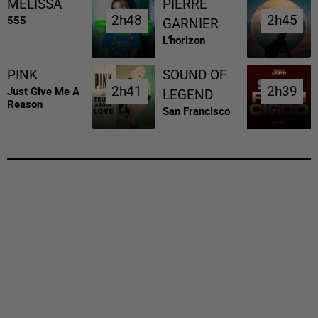
MELISSA
PIERRE
2h48
2h48
2h45
2h45
555
GARNIER
L'horizon
PINK
SOUND OF
2h41
2h41
2h39
2h39
Just Give Me A
LEGEND
Reason
San Francisco