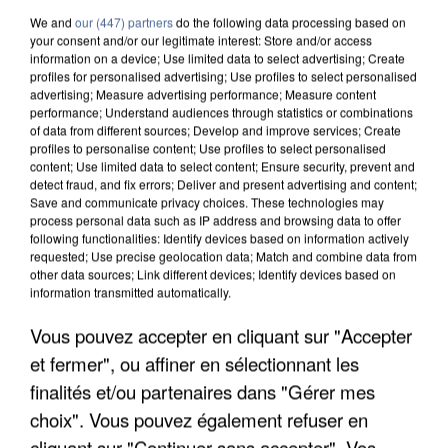
We and
our (447) partners
do the following data processing based on
your consent and/or our legitimate interest: Store and/or access
information on a device; Use limited data to select advertising; Create
profiles for personalised advertising; Use profiles to select personalised
advertising; Measure advertising performance; Measure content
performance; Understand audiences through statistics or combinations
of data from different sources; Develop and improve services; Create
profiles to personalise content; Use profiles to select personalised
content; Use limited data to select content; Ensure security, prevent and
detect fraud, and fix errors; Deliver and present advertising and content;
Save and communicate privacy choices. These technologies may
process personal data such as IP address and browsing data to offer
following functionalities: Identify devices based on information actively
requested; Use precise geolocation data; Match and combine data from
other data sources; Link different devices; Identify devices based on
information transmitted automatically.
APRÈS TOUTES CES CANICULES, LES REFUGES
Vous pouvez accepter en cliquant sur "Accepter
DE FAUNE SAUVAGE SONT...
et fermer", ou affiner en sélectionnant les
finalités et/ou partenaires dans "Gérer mes
choix". Vous pouvez également refuser en
cliquant sur "Continuer sans accepter". Vos