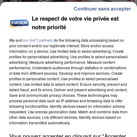
Continuer sans accepter
Le respect de votre vie privée est
notre priorité
We and
our (447) partners
do the following data processing based on
your consent and/or our legitimate interest: Store and/or access
L’UN DES FONDATEURS SUPPOSÉS DE LA DZ
information on a device; Use limited data to select advertising; Create
MAFIA INTERPELLÉ EN ALGÉRIE
profiles for personalised advertising; Use profiles to select personalised
advertising; Measure advertising performance; Measure content
performance; Understand audiences through statistics or combinations
of data from different sources; Develop and improve services; Create
profiles to personalise content; Use profiles to select personalised
content; Use limited data to select content; Ensure security, prevent and
detect fraud, and fix errors; Deliver and present advertising and content;
Save and communicate privacy choices. These technologies may
process personal data such as IP address and browsing data to offer
following functionalities: Identify devices based on information actively
requested; Use precise geolocation data; Match and combine data from
other data sources; Link different devices; Identify devices based on
information transmitted automatically.
Vous pouvez accepter en cliquant sur "Accepter