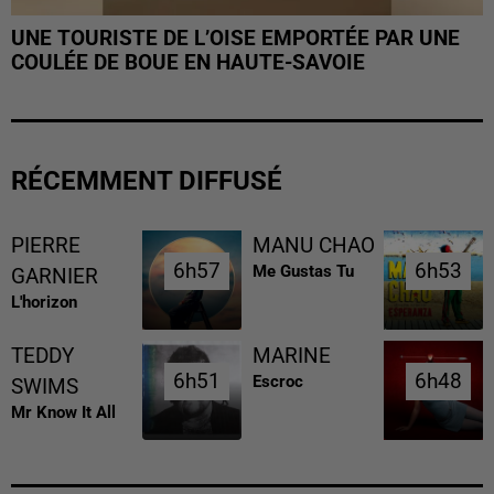
UNE TOURISTE DE L’OISE EMPORTÉE PAR UNE
COULÉE DE BOUE EN HAUTE-SAVOIE
RÉCEMMENT DIFFUSÉ
PIERRE
MANU CHAO
6h57
6h57
6h53
6h53
Me Gustas Tu
GARNIER
L'horizon
TEDDY
MARINE
6h51
6h51
6h48
6h48
Escroc
SWIMS
Mr Know It All