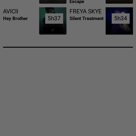
Escape
AVICII
FREYA SKYE
5h37
5h37
5h34
5h34
Hey Brother
Silent Treatment