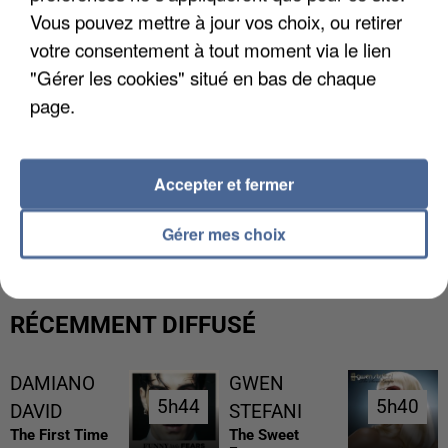
Vous pouvez mettre à jour vos choix, ou retirer
votre consentement à tout moment via le lien
"Gérer les cookies" situé en bas de chaque
page.
Accepter et fermer
L’UN DES FONDATEURS SUPPOSÉS DE LA DZ
MAFIA INTERPELLÉ EN ALGÉRIE
Gérer mes choix
RÉCEMMENT DIFFUSÉ
DAMIANO
GWEN
5h44
5h44
5h40
5h40
DAVID
STEFANI
The First Time
The Sweet