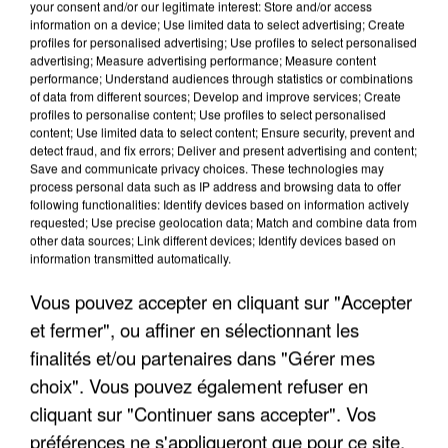
your consent and/or our legitimate interest: Store and/or access
information on a device; Use limited data to select advertising; Create
profiles for personalised advertising; Use profiles to select personalised
advertising; Measure advertising performance; Measure content
performance; Understand audiences through statistics or combinations
of data from different sources; Develop and improve services; Create
profiles to personalise content; Use profiles to select personalised
content; Use limited data to select content; Ensure security, prevent and
detect fraud, and fix errors; Deliver and present advertising and content;
Save and communicate privacy choices. These technologies may
process personal data such as IP address and browsing data to offer
following functionalities: Identify devices based on information actively
requested; Use precise geolocation data; Match and combine data from
other data sources; Link different devices; Identify devices based on
APRÈS TOUTES CES CANICULES, LES REFUGES
information transmitted automatically.
DE FAUNE SAUVAGE SONT...
Vous pouvez accepter en cliquant sur "Accepter
et fermer", ou affiner en sélectionnant les
finalités et/ou partenaires dans "Gérer mes
choix". Vous pouvez également refuser en
cliquant sur "Continuer sans accepter". Vos
préférences ne s'appliqueront que pour ce site.