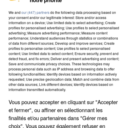
MAFIA INTERPELLÉ EN ALGÉRIE
We and
our (447) partners
do the following data processing based on
your consent and/or our legitimate interest: Store and/or access
information on a device; Use limited data to select advertising; Create
profiles for personalised advertising; Use profiles to select personalised
advertising; Measure advertising performance; Measure content
performance; Understand audiences through statistics or combinations
of data from different sources; Develop and improve services; Create
profiles to personalise content; Use profiles to select personalised
content; Use limited data to select content; Ensure security, prevent and
detect fraud, and fix errors; Deliver and present advertising and content;
Save and communicate privacy choices. These technologies may
process personal data such as IP address and browsing data to offer
following functionalities: Identify devices based on information actively
requested; Use precise geolocation data; Match and combine data from
other data sources; Link different devices; Identify devices based on
information transmitted automatically.
Vous pouvez accepter en cliquant sur "Accepter
UN SECOND CADRE DE LA DZ MAFIA
et fermer", ou affiner en sélectionnant les
INTERPELLÉ EN ALGÉRIE
finalités et/ou partenaires dans "Gérer mes
choix". Vous pouvez également refuser en