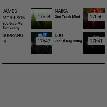
JAMES
NAIKA
17h54
17h54
17h50
17h50
One Track Mind
MORRISON
You Give Me
Something
SOPRANO
DJO
17h47
17h47
17h41
17h41
Dj
End Of Beginning