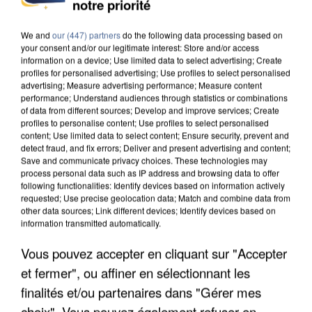
notre priorité
DE FAUNE SAUVAGE SONT...
We and
our (447) partners
do the following data processing based on
your consent and/or our legitimate interest: Store and/or access
information on a device; Use limited data to select advertising; Create
profiles for personalised advertising; Use profiles to select personalised
advertising; Measure advertising performance; Measure content
performance; Understand audiences through statistics or combinations
of data from different sources; Develop and improve services; Create
profiles to personalise content; Use profiles to select personalised
content; Use limited data to select content; Ensure security, prevent and
detect fraud, and fix errors; Deliver and present advertising and content;
Save and communicate privacy choices. These technologies may
process personal data such as IP address and browsing data to offer
following functionalities: Identify devices based on information actively
requested; Use precise geolocation data; Match and combine data from
other data sources; Link different devices; Identify devices based on
information transmitted automatically.
Vous pouvez accepter en cliquant sur "Accepter
L’UN DES FONDATEURS SUPPOSÉS DE LA DZ
et fermer", ou affiner en sélectionnant les
MAFIA INTERPELLÉ EN ALGÉRIE
finalités et/ou partenaires dans "Gérer mes
choix". Vous pouvez également refuser en