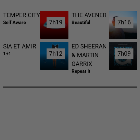
TEMPER CITY
THE AVENER
7h19
7h19
7h16
7h16
Self Aware
Beautiful
SIA ET AMIR
ED SHEERAN
7h12
7h12
7h09
7h09
1+1
& MARTIN
GARRIX
Repeat It