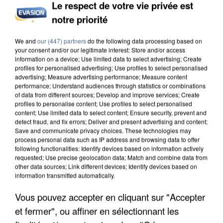
Le respect de votre vie privée est
notre priorité
INCENDIES : L’ÎLE-DE-FRANCE LANCE UN ÉLAN
DE SOLIDARITÉ AVEC LES...
We and
our (447) partners
do the following data processing based on
your consent and/or our legitimate interest: Store and/or access
information on a device; Use limited data to select advertising; Create
profiles for personalised advertising; Use profiles to select personalised
advertising; Measure advertising performance; Measure content
performance; Understand audiences through statistics or combinations
of data from different sources; Develop and improve services; Create
profiles to personalise content; Use profiles to select personalised
content; Use limited data to select content; Ensure security, prevent and
detect fraud, and fix errors; Deliver and present advertising and content;
Save and communicate privacy choices. These technologies may
process personal data such as IP address and browsing data to offer
following functionalities: Identify devices based on information actively
requested; Use precise geolocation data; Match and combine data from
other data sources; Link different devices; Identify devices based on
information transmitted automatically.
Vous pouvez accepter en cliquant sur "Accepter
et fermer", ou affiner en sélectionnant les
APRÈS TOUTES CES CANICULES, LES REFUGES