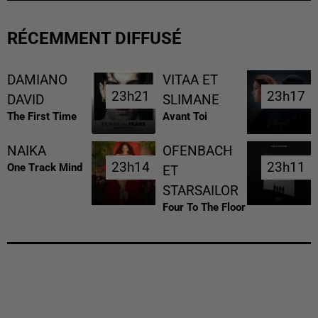
RÉCEMMENT DIFFUSÉ
DAMIANO
VITAA ET
23h21
23h21
23h17
23h17
DAVID
SLIMANE
The First Time
Avant Toi
NAIKA
OFENBACH
23h14
23h14
23h11
23h11
One Track Mind
ET
STARSAILOR
Four To The Floor