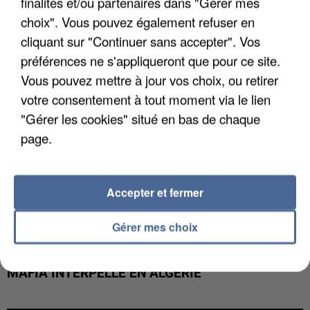
finalités et/ou partenaires dans "Gérer mes
DE FAUNE SAUVAGE SONT...
choix". Vous pouvez également refuser en
cliquant sur "Continuer sans accepter". Vos
préférences ne s'appliqueront que pour ce site.
Vous pouvez mettre à jour vos choix, ou retirer
votre consentement à tout moment via le lien
"Gérer les cookies" situé en bas de chaque
page.
Accepter et fermer
Gérer mes choix
L’UN DES FONDATEURS SUPPOSÉS DE LA DZ
MAFIA INTERPELLÉ EN ALGÉRIE