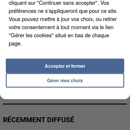
cliquant sur "Continuer sans accepter". Vos
préférences ne s'appliqueront que pour ce site.
Vous pouvez mettre à jour vos choix, ou retirer
votre consentement à tout moment via le lien
"Gérer les cookies" situé en bas de chaque
page.
Accepter et fermer
Gérer mes choix
L’UN DES FONDATEURS SUPPOSÉS DE LA DZ
MAFIA INTERPELLÉ EN ALGÉRIE
RÉCEMMENT DIFFUSÉ