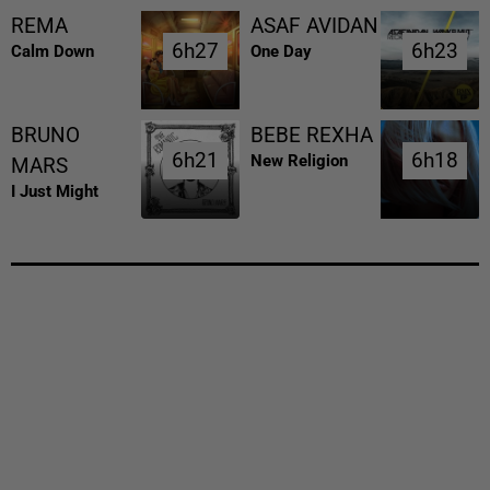
REMA
ASAF AVIDAN
6h27
6h27
6h23
6h23
Calm Down
One Day
BRUNO
BEBE REXHA
6h21
6h21
6h18
6h18
New Religion
MARS
I Just Might