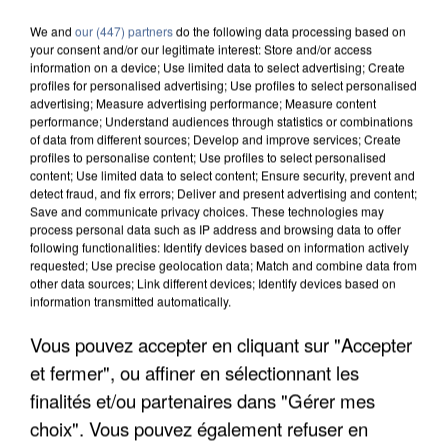
We and
our (447) partners
do the following data processing based on
your consent and/or our legitimate interest: Store and/or access
information on a device; Use limited data to select advertising; Create
profiles for personalised advertising; Use profiles to select personalised
advertising; Measure advertising performance; Measure content
performance; Understand audiences through statistics or combinations
of data from different sources; Develop and improve services; Create
profiles to personalise content; Use profiles to select personalised
content; Use limited data to select content; Ensure security, prevent and
detect fraud, and fix errors; Deliver and present advertising and content;
Save and communicate privacy choices. These technologies may
process personal data such as IP address and browsing data to offer
following functionalities: Identify devices based on information actively
requested; Use precise geolocation data; Match and combine data from
other data sources; Link different devices; Identify devices based on
information transmitted automatically.
Vous pouvez accepter en cliquant sur "Accepter
APRÈS TOUTES CES CANICULES, LES REFUGES
DE FAUNE SAUVAGE SONT...
et fermer", ou affiner en sélectionnant les
finalités et/ou partenaires dans "Gérer mes
choix". Vous pouvez également refuser en