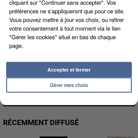
cliquant sur "Continuer sans accepter". Vos
préférences ne s'appliqueront que pour ce site.
Vous pouvez mettre à jour vos choix, ou retirer
votre consentement à tout moment via le lien
"Gérer les cookies" situé en bas de chaque
page.
Accepter et fermer
UNE TOURISTE DE L’OISE EMPORTÉE PAR UNE
Gérer mes choix
COULÉE DE BOUE EN HAUTE-SAVOIE
RÉCEMMENT DIFFUSÉ