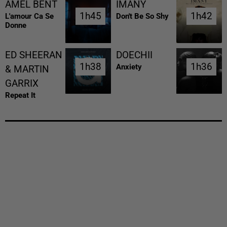
AMEL BENT
IMANY
1h45
1h45
1h42
1h42
L'amour Ca Se
Don't Be So Shy
Donne
ED SHEERAN
DOECHII
1h38
1h38
1h36
1h36
Anxiety
& MARTIN
GARRIX
Repeat It