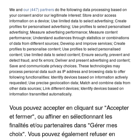
We and
our (447) partners
do the following data processing based on
your consent and/or our legitimate interest: Store and/or access
information on a device; Use limited data to select advertising; Create
profiles for personalised advertising; Use profiles to select personalised
advertising; Measure advertising performance; Measure content
performance; Understand audiences through statistics or combinations
of data from different sources; Develop and improve services; Create
profiles to personalise content; Use profiles to select personalised
content; Use limited data to select content; Ensure security, prevent and
detect fraud, and fix errors; Deliver and present advertising and content;
Save and communicate privacy choices. These technologies may
process personal data such as IP address and browsing data to offer
following functionalities: Identify devices based on information actively
requested; Use precise geolocation data; Match and combine data from
other data sources; Link different devices; Identify devices based on
information transmitted automatically.
UN SECOND CADRE DE LA DZ MAFIA
Vous pouvez accepter en cliquant sur "Accepter
INTERPELLÉ EN ALGÉRIE
et fermer", ou affiner en sélectionnant les
finalités et/ou partenaires dans "Gérer mes
choix". Vous pouvez également refuser en