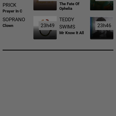
The Fate Of
PRICK
Ophelia
Prayer In C
SOPRANO
TEDDY
23h49
23h49
23h46
23h46
Clown
SWIMS
Mr Know It All