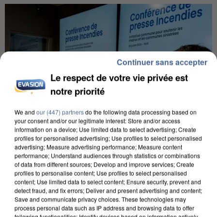
Continuer sans accepter
Le respect de votre vie privée est
notre priorité
We and
our (447) partners
do the following data processing based on
your consent and/or our legitimate interest: Store and/or access
information on a device; Use limited data to select advertising; Create
profiles for personalised advertising; Use profiles to select personalised
advertising; Measure advertising performance; Measure content
performance; Understand audiences through statistics or combinations
of data from different sources; Develop and improve services; Create
INCENDIES : L’ÎLE-DE-FRANCE LANCE UN ÉLAN
profiles to personalise content; Use profiles to select personalised
DE SOLIDARITÉ AVEC LES...
content; Use limited data to select content; Ensure security, prevent and
detect fraud, and fix errors; Deliver and present advertising and content;
Save and communicate privacy choices. These technologies may
process personal data such as IP address and browsing data to offer
following functionalities: Identify devices based on information actively