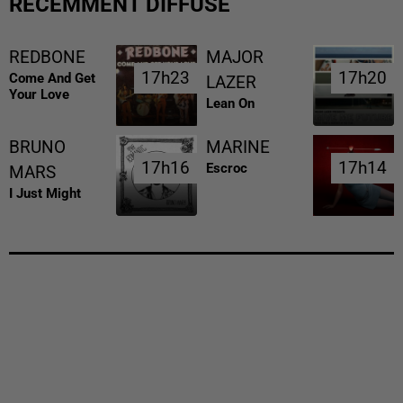
RÉCEMMENT DIFFUSÉ
REDBONE
MAJOR
17h23
17h23
17h20
17h20
Come And Get
LAZER
Your Love
Lean On
BRUNO
MARINE
17h16
17h16
17h14
17h14
Escroc
MARS
I Just Might