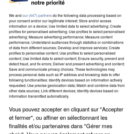
UN SECOND CADRE DE LA DZ MAFIA
notre priorité
INTERPELLÉ EN ALGÉRIE
We and
our (447) partners
do the following data processing based on
your consent and/or our legitimate interest: Store and/or access
information on a device; Use limited data to select advertising; Create
profiles for personalised advertising; Use profiles to select personalised
advertising; Measure advertising performance; Measure content
performance; Understand audiences through statistics or combinations
of data from different sources; Develop and improve services; Create
profiles to personalise content; Use profiles to select personalised
content; Use limited data to select content; Ensure security, prevent and
detect fraud, and fix errors; Deliver and present advertising and content;
Save and communicate privacy choices. These technologies may
process personal data such as IP address and browsing data to offer
following functionalities: Identify devices based on information actively
requested; Use precise geolocation data; Match and combine data from
other data sources; Link different devices; Identify devices based on
information transmitted automatically.
Vous pouvez accepter en cliquant sur "Accepter
UNE TOURISTE DE L’OISE EMPORTÉE PAR UNE
et fermer", ou affiner en sélectionnant les
COULÉE DE BOUE EN HAUTE-SAVOIE
finalités et/ou partenaires dans "Gérer mes