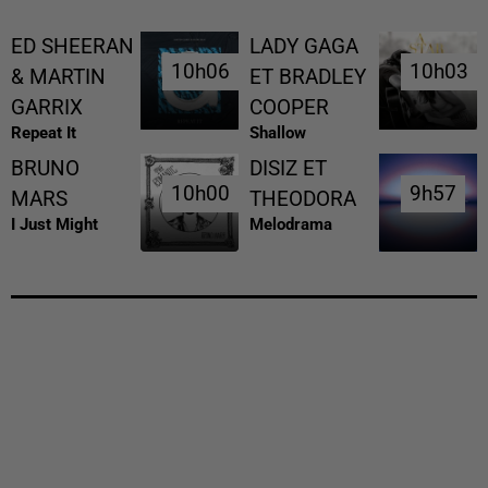
ED SHEERAN
LADY GAGA
10h06
10h06
10h03
10h03
& MARTIN
ET BRADLEY
GARRIX
COOPER
Repeat It
Shallow
BRUNO
DISIZ ET
10h00
10h00
9h57
9h57
MARS
THEODORA
I Just Might
Melodrama