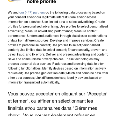
notre priorité
DE SOLIDARITÉ AVEC LES...
We and
our (447) partners
do the following data processing based on
your consent and/or our legitimate interest: Store and/or access
information on a device; Use limited data to select advertising; Create
profiles for personalised advertising; Use profiles to select personalised
advertising; Measure advertising performance; Measure content
performance; Understand audiences through statistics or combinations
of data from different sources; Develop and improve services; Create
profiles to personalise content; Use profiles to select personalised
content; Use limited data to select content; Ensure security, prevent and
detect fraud, and fix errors; Deliver and present advertising and content;
Save and communicate privacy choices. These technologies may
process personal data such as IP address and browsing data to offer
following functionalities: Identify devices based on information actively
requested; Use precise geolocation data; Match and combine data from
other data sources; Link different devices; Identify devices based on
information transmitted automatically.
Vous pouvez accepter en cliquant sur "Accepter
APRÈS TOUTES CES CANICULES, LES REFUGES
et fermer", ou affiner en sélectionnant les
DE FAUNE SAUVAGE SONT...
finalités et/ou partenaires dans "Gérer mes
choix". Vous pouvez également refuser en