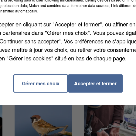
seins et une mammographie de dépistage, tous les
eolocation data; Match and combine data from other data sources; Link different de
nsmitted automatically.
 baisser « dans toutes les tranches d'âge ». Dans la
nche d'âge) qui se sont faites dépister sur la pério
pter en cliquant sur "Accepter et fermer", ou affiner en
e de 46,3%. L'événement
Octobre Rose
, qui sensibilis
/ou partenaires dans "Gérer mes choix". Vous pouvez éga
ne, pourrait faire gagner quelques points au
"Continuer sans accepter". Vos préférences ne s'appliqu
uvez mettre à jour vos choix, ou retirer votre consenteme
en "Gérer les cookies" situé en bas de chaque page.
Gérer mes choix
Accepter et fermer