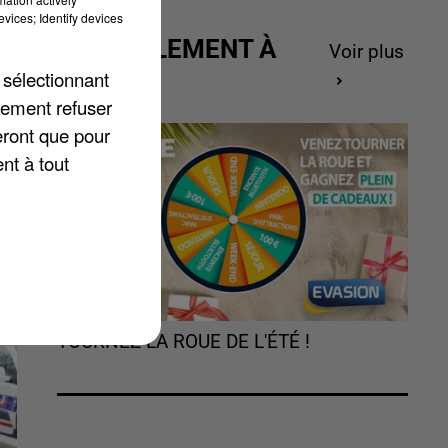
vices; Identify devices
ACTUELLEMENT À
Voir plus
de
GAGNER
 sélectionnant
e
lement refuser
eront que pour
nt à tout
TOURNEZ LA ROUE DE L'ÉTÉ !