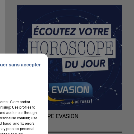
uer sans accepter
erest: Store and/or
tising; Use profiles to
tand audiences through
L'HOROSCOPE EVASION
personalise content; Use
 fraud, and fix errors;
 may process personal
mation actively