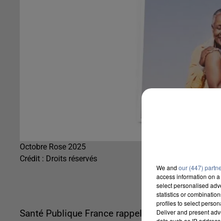
Octobre Rose 2025
Crédit :
Droits réservés
We and
our (447) partn
access information on a 
select personalised ad
statistics or combinatio
profiles to select person
Deliver and present adv
Santé Publique France rappelle que le programm
data such as IP address 