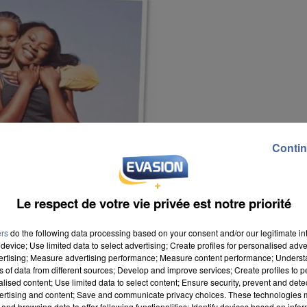
Contin
Le respect de votre vie privée est notre priorité
ers
do the following data processing based on your consent and/or our legitimate int
device; Use limited data to select advertising; Create profiles for personalised adver
vertising; Measure advertising performance; Measure content performance; Unders
ns of data from different sources; Develop and improve services; Create profiles to 
alised content; Use limited data to select content; Ensure security, prevent and detect
ertising and content; Save and communicate privacy choices. These technologies
e de dépistage du cancer du sein invite les femmes
and browsing data to offer following functionalities: Identify devices based on infor