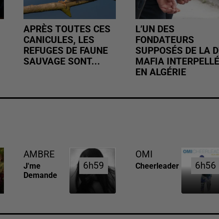
APRÈS TOUTES CES
L’UN DES
CANICULES, LES
FONDATEURS
REFUGES DE FAUNE
SUPPOSÉS DE LA D
SAUVAGE SONT...
MAFIA INTERPELL
EN ALGÉRIE
AMBRE
OMI
6h59
6h59
6h56
6h56
J'me
Cheerleader
Demande