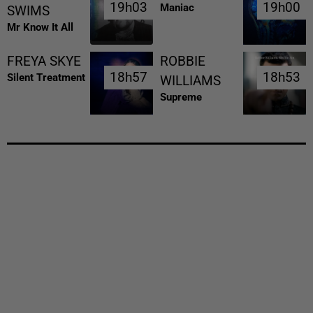
19h03
19h03
19h00
19h00
Maniac
SWIMS
Mr Know It All
FREYA SKYE
ROBBIE
18h57
18h57
18h53
18h53
Silent Treatment
WILLIAMS
Supreme