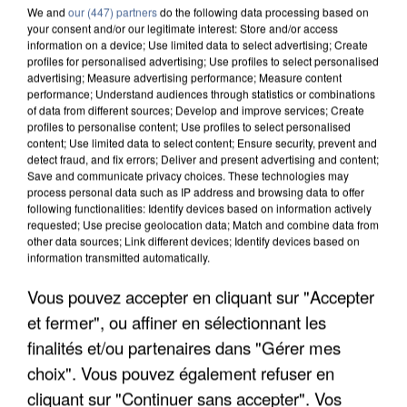
We and
our (447) partners
do the following data processing based on
your consent and/or our legitimate interest: Store and/or access
information on a device; Use limited data to select advertising; Create
profiles for personalised advertising; Use profiles to select personalised
advertising; Measure advertising performance; Measure content
performance; Understand audiences through statistics or combinations
of data from different sources; Develop and improve services; Create
profiles to personalise content; Use profiles to select personalised
content; Use limited data to select content; Ensure security, prevent and
detect fraud, and fix errors; Deliver and present advertising and content;
Save and communicate privacy choices. These technologies may
process personal data such as IP address and browsing data to offer
following functionalities: Identify devices based on information actively
requested; Use precise geolocation data; Match and combine data from
other data sources; Link different devices; Identify devices based on
information transmitted automatically.
APRÈS TOUTES CES CANICULES, LES REFUGES
Vous pouvez accepter en cliquant sur "Accepter
DE FAUNE SAUVAGE SONT...
et fermer", ou affiner en sélectionnant les
finalités et/ou partenaires dans "Gérer mes
choix". Vous pouvez également refuser en
cliquant sur "Continuer sans accepter". Vos