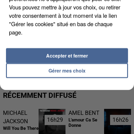
Vous pouvez mettre à jour vos choix, ou retirer
votre consentement à tout moment via le lien
"Gérer les cookies" situé en bas de chaque
page.
Accepter et fermer
LES DONNÉES DE 300 000 CLIENTS DÉROBÉES À
INTERMARCHÉ APRÈS UNE...
Gérer mes choix
RÉCEMMENT DIFFUSÉ
MICHAEL
AMEL BENT
16h29
16h29
16h26
16h26
L'amour Ca Se
JACKSON
Donne
Will You Be There