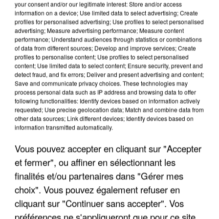
your consent and/or our legitimate interest: Store and/or access
information on a device; Use limited data to select advertising; Create
profiles for personalised advertising; Use profiles to select personalised
advertising; Measure advertising performance; Measure content
performance; Understand audiences through statistics or combinations
of data from different sources; Develop and improve services; Create
profiles to personalise content; Use profiles to select personalised
content; Use limited data to select content; Ensure security, prevent and
detect fraud, and fix errors; Deliver and present advertising and content;
Save and communicate privacy choices. These technologies may
process personal data such as IP address and browsing data to offer
following functionalities: Identify devices based on information actively
requested; Use precise geolocation data; Match and combine data from
other data sources; Link different devices; Identify devices based on
UNE TOURISTE DE L’OISE EMPORTÉE PAR UNE
information transmitted automatically.
COULÉE DE BOUE EN HAUTE-SAVOIE
Vous pouvez accepter en cliquant sur "Accepter
et fermer", ou affiner en sélectionnant les
finalités et/ou partenaires dans "Gérer mes
choix". Vous pouvez également refuser en
cliquant sur "Continuer sans accepter". Vos
préférences ne s'appliqueront que pour ce site.