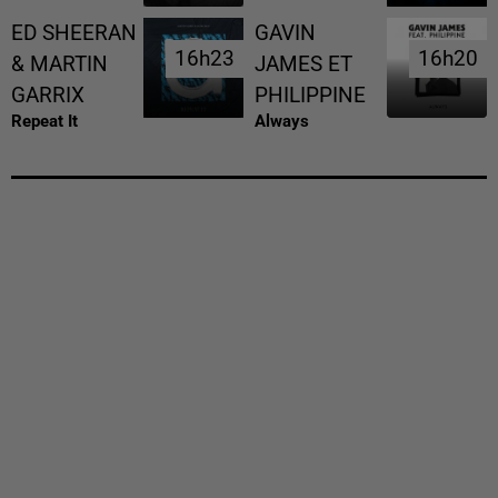
ED SHEERAN
GAVIN
16h23
16h23
16h20
16h20
& MARTIN
JAMES ET
GARRIX
PHILIPPINE
Repeat It
Always