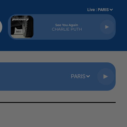
Live :
PARIS
See You Again
CHARLIE PUTH
PARIS