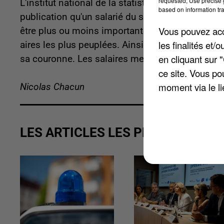
requested; Use precise g
L'institut national de la statistique vient de dé
based on information tra
publication qu'un salarié du secteur privé gag
Vous pouvez acce
être plus ou moins importante, selon que l'emplo
les finalités et
aires les plus peuplées. Ainsi, la Seine-et-Marne e
en cliquant sur 
sa couronne. Les salaires mensuels nets moyens
ce site. Vous po
moment via le li
Nicolas Chacun
LES ARTICLES LES PLUS VUS