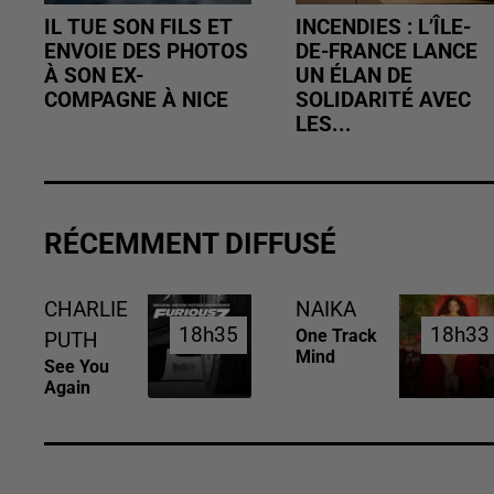
IL TUE SON FILS ET
INCENDIES : L’ÎLE-
ENVOIE DES PHOTOS
DE-FRANCE LANCE
À SON EX-
UN ÉLAN DE
COMPAGNE À NICE
SOLIDARITÉ AVEC
LES...
RÉCEMMENT DIFFUSÉ
CHARLIE
NAIKA
18h35
18h35
18h33
18h33
One Track
PUTH
Mind
See You
Again