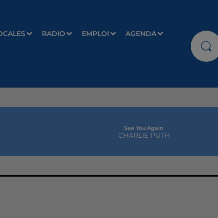
OCALES
RADIO
EMPLOI
AGENDA
See You Again
CHARLIE PUTH