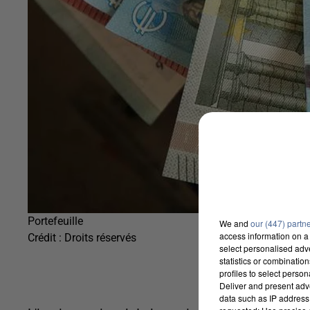
Portefeuille
We and
our (447) partn
access information on a 
Crédit :
Droits réservés
select personalised ad
statistics or combinatio
profiles to select person
Deliver and present adv
data such as IP address 