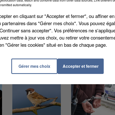
eolocation data; Match and combine data from other data sources; Link different de
voiler une nouvelle étude. On apprend dans cette
nsmitted automatically.
ne en moyenne 2.500 euros. Sauf que cette somme peu
pter en cliquant sur "Accepter et fermer", ou affiner en
yé travaille dans une grande ville ou bien hors des
/ou partenaires dans "Gérer mes choix". Vous pouvez éga
st sous l'influence de l'aire d'attraction de Paris et d
"Continuer sans accepter". Vos préférences ne s'appliqu
 y sont compris entre 2.450 et 3.320 euros.
uvez mettre à jour vos choix, ou retirer votre consenteme
en "Gérer les cookies" situé en bas de chaque page.
Gérer mes choix
Accepter et fermer