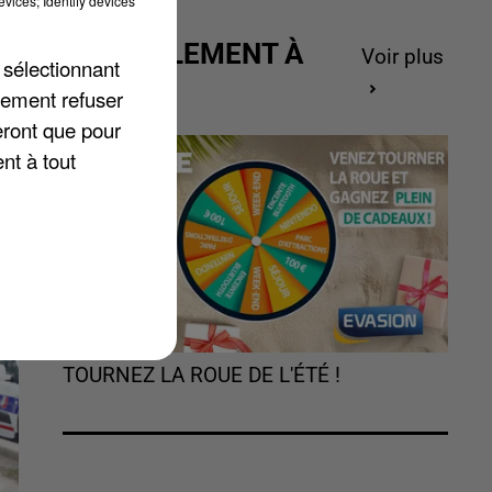
vices; Identify devices
t
ACTUELLEMENT À
Voir plus
 sélectionnant
GAGNER
lement refuser
e
eront que pour
nt à tout
TOURNEZ LA ROUE DE L'ÉTÉ !