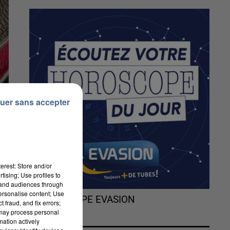
uer sans accepter
erest: Store and/or
tising; Use profiles to
tand audiences through
personalise content; Use
L'HOROSCOPE EVASION
 fraud, and fix errors;
 may process personal
mation actively