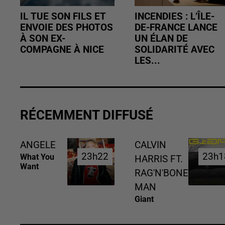
IL TUE SON FILS ET
INCENDIES : L’ÎLE-
ENVOIE DES PHOTOS
DE-FRANCE LANCE
À SON EX-
UN ÉLAN DE
COMPAGNE À NICE
SOLIDARITÉ AVEC
LES...
RÉCEMMENT DIFFUSÉ
ANGELE
CALVIN
23h22
23h22
23h1
23h1
What You
HARRIS FT.
Want
RAG'N'BONE
MAN
Giant