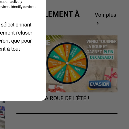
mation actively
t
vices; Identify devices
ACTUELLEMENT À
Voir plus
GAGNER
 sélectionnant
 y
lement refuser
eront que pour
nt à tout
TOURNEZ LA ROUE DE L'ÉTÉ !