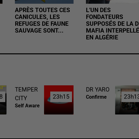
APRÈS TOUTES CES
L’UN DES
CANICULES, LES
FONDATEURS
REFUGES DE FAUNE
SUPPOSÉS DE LA D
SAUVAGE SONT...
MAFIA INTERPELL
EN ALGÉRIE
TEMPER
DR YARO
8
8
23h15
23h15
23h1
23h1
Confirme
CITY
Self Aware