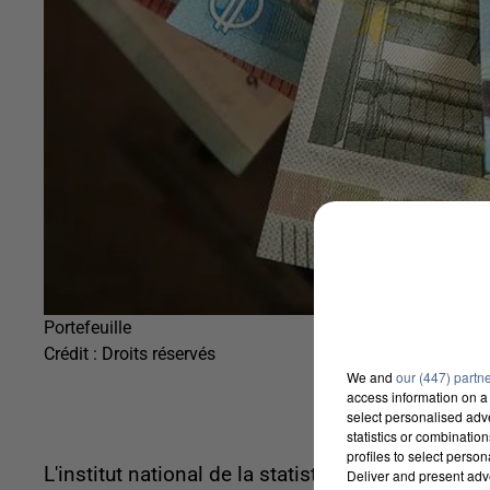
Portefeuille
Crédit :
Droits réservés
We and
our (447) partn
access information on a 
select personalised ad
statistics or combinatio
profiles to select person
L'institut national de la statistique vient de dé
Deliver and present adv