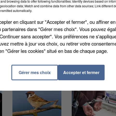
and browsing data to offer following functionalities: Identify devices based on infor
ne en moyenne 2.500 euros. Sauf que cette somme peu
eolocation data; Match and combine data from other data sources; Link different de
yé travaille dans une grande ville ou bien hors des
nsmitted automatically.
e est sous l'influence de l'aire d'attraction de Paris et
pter en cliquant sur "Accepter et fermer", ou affiner en
ais et Compiègne. Les salaires mensuels nets moyens
/ou partenaires dans "Gérer mes choix". Vous pouvez éga
"Continuer sans accepter". Vos préférences ne s'appliqu
uvez mettre à jour vos choix, ou retirer votre consenteme
en "Gérer les cookies" situé en bas de chaque page.
Gérer mes choix
Accepter et fermer