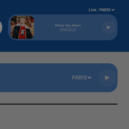
Live :
PARIS
What You Want
ANGELE
PARIS