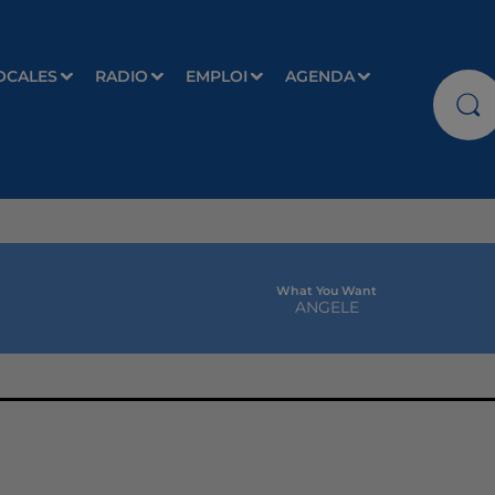
OCALES
RADIO
EMPLOI
AGENDA
What You Want
ANGELE