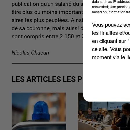
data such as IP address 
publication qu'un salarié du secteur privé gag
requested; Use precise g
être plus ou moins importante, selon que l'emplo
based on information tra
aires les plus peuplées. Ainsi, une partie de l'Ois
Vous pouvez acce
de sa couronne, mais aussi de celles de Beauv
les finalités et
sont compris entre 2.150 et 2.450 euros.
en cliquant sur 
ce site. Vous po
Nicolas Chacun
moment via le li
LES ARTICLES LES PLUS VUS