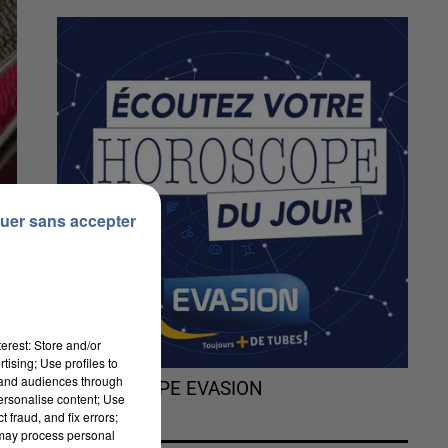
uer sans accepter
erest: Store and/or
tising; Use profiles to
tand audiences through
L'HOROSCOPE EVASION
personalise content; Use
 fraud, and fix errors;
 may process personal