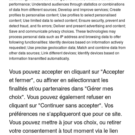
performance; Understand audiences through statistics or combinations
of data from different sources; Develop and improve services; Create
profiles to personalise content; Use profiles to select personalised
content; Use limited data to select content; Ensure security, prevent and
detect fraud, and fix errors; Deliver and present advertising and content;
Save and communicate privacy choices. These technologies may
process personal data such as IP address and browsing data to offer
APRÈS TOUTES CES CANICULES, LES REFUGES
following functionalities: Identify devices based on information actively
DE FAUNE SAUVAGE SONT...
requested; Use precise geolocation data; Match and combine data from
other data sources; Link different devices; Identify devices based on
information transmitted automatically.
Vous pouvez accepter en cliquant sur "Accepter
et fermer", ou affiner en sélectionnant les
finalités et/ou partenaires dans "Gérer mes
choix". Vous pouvez également refuser en
cliquant sur "Continuer sans accepter". Vos
préférences ne s'appliqueront que pour ce site.
Vous pouvez mettre à jour vos choix, ou retirer
votre consentement à tout moment via le lien