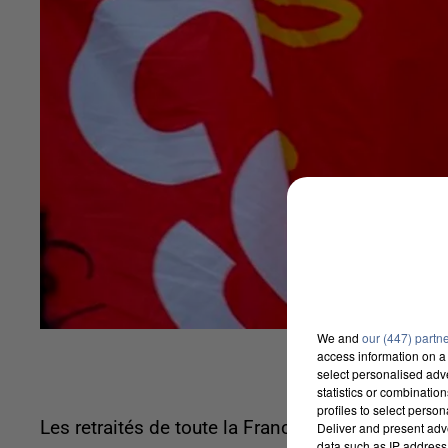
We and
our (447) partn
access information on a 
select personalised ad
statistics or combinatio
profiles to select person
Les retraités de toute la France sont dans la rue
Deliver and present adv
data such as IP address 