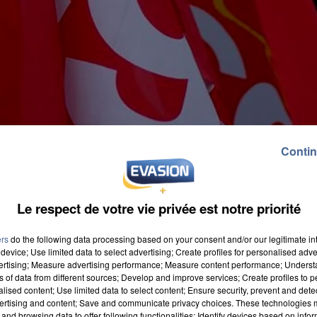
Contin
Le respect de votre vie privée est notre priorité
ers
do the following data processing based on your consent and/or our legitimate int
device; Use limited data to select advertising; Create profiles for personalised adver
vertising; Measure advertising performance; Measure content performance; Unders
ns of data from different sources; Develop and improve services; Create profiles to 
alised content; Use limited data to select content; Ensure security, prevent and detect
 aujourd'hui. Ils comptent se battre contre la hausse d
ertising and content; Save and communicate privacy choices. These technologies
and browsing data to offer following functionalities: Identify devices based on infor