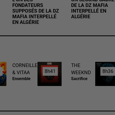
FONDATEURS
DE LA DZ MAFIA
SUPPOSÉS DE LA DZ
INTERPELLÉ EN
MAFIA INTERPELLÉ
ALGÉRIE
EN ALGÉRIE
CORNEILLE
THE
8
8
8h41
8h41
8h36
8h36
& VITAA
WEEKND
Ensemble
Sacrifice