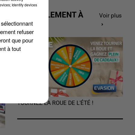
vices; Identify devices
ACTUELLEMENT À
Voir plus
GAGNER
 sélectionnant
lement refuser
eront que pour
nt à tout
TOURNEZ LA ROUE DE L'ÉTÉ !