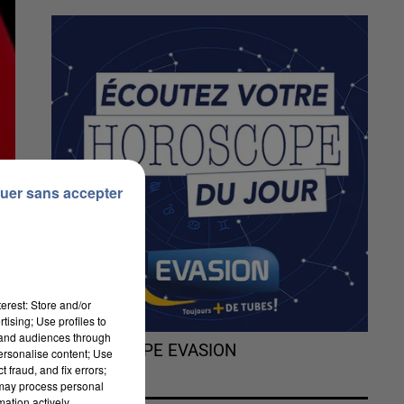
uer sans accepter
erest: Store and/or
tising; Use profiles to
tand audiences through
L'HOROSCOPE EVASION
personalise content; Use
 fraud, and fix errors;
e
 may process personal
mation actively