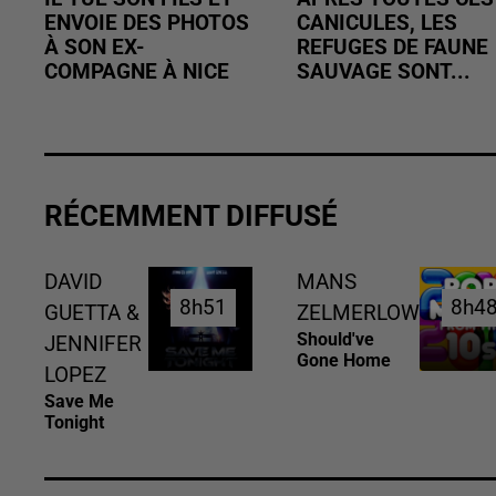
ENVOIE DES PHOTOS
CANICULES, LES
À SON EX-
REFUGES DE FAUNE
COMPAGNE À NICE
SAUVAGE SONT...
RÉCEMMENT DIFFUSÉ
DAVID
MANS
8h51
8h51
8h4
8h4
GUETTA &
ZELMERLOW
Should've
JENNIFER
Gone Home
LOPEZ
Save Me
Tonight