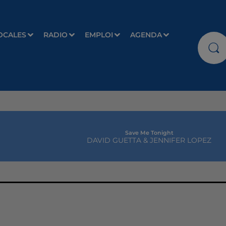
OCALES
RADIO
EMPLOI
AGENDA
Save Me Tonight
DAVID GUETTA & JENNIFER LOPEZ