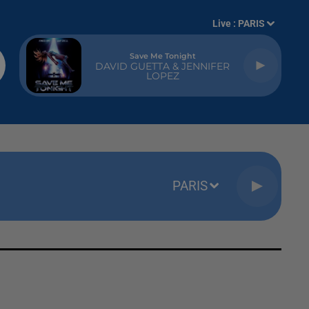
Live :
PARIS
Save Me Tonight
DAVID GUETTA & JENNIFER
LOPEZ
PARIS