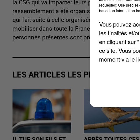
la CSG qui va impacter leurs pensions. En Esson
requested; Use precise g
based on information tra
rassemblement a été organisé à partir de 10h30 s
qui fait suite à celle organisée le 28 septembre
Vous pouvez acce
mobiliser dans toute la France. A cette occasio
les finalités et
personnes présentes sont prévues.
en cliquant sur 
ce site. Vous po
moment via le li
LES ARTICLES LES PLUS VUS
IL TUE SON FILS ET
APRÈS TOUTES CES