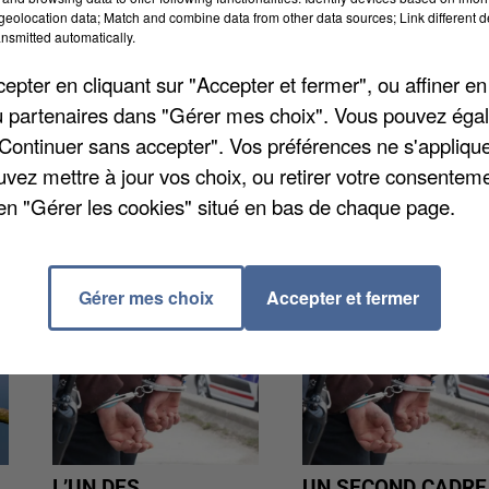
ne, à l'appel de neuf organisations syndicales, un
eolocation data; Match and combine data from other data sources; Link different de
nsmitted automatically.
ur la place de l'hôtel de ville d'Etampes. Une action
 dernier qui avait vu plus de 80.000 personnes se
pter en cliquant sur "Accepter et fermer", ou affiner en
n, une prise de parole et des échanges avec les
/ou partenaires dans "Gérer mes choix". Vous pouvez éga
"Continuer sans accepter". Vos préférences ne s'appliqu
uvez mettre à jour vos choix, ou retirer votre consenteme
en "Gérer les cookies" situé en bas de chaque page.
Gérer mes choix
Accepter et fermer
L’UN DES
UN SECOND CADRE