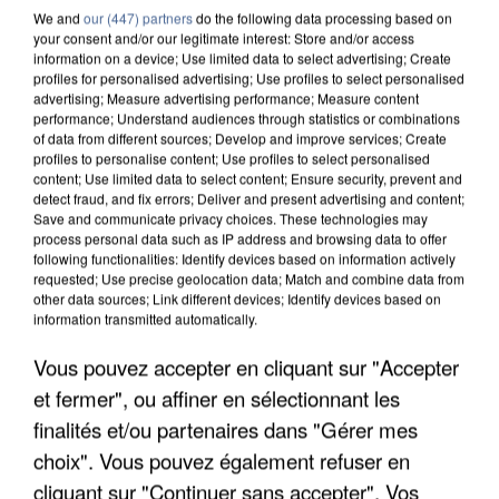
We and
our (447) partners
do the following data processing based on
your consent and/or our legitimate interest: Store and/or access
information on a device; Use limited data to select advertising; Create
profiles for personalised advertising; Use profiles to select personalised
advertising; Measure advertising performance; Measure content
performance; Understand audiences through statistics or combinations
of data from different sources; Develop and improve services; Create
profiles to personalise content; Use profiles to select personalised
content; Use limited data to select content; Ensure security, prevent and
detect fraud, and fix errors; Deliver and present advertising and content;
Save and communicate privacy choices. These technologies may
process personal data such as IP address and browsing data to offer
following functionalities: Identify devices based on information actively
requested; Use precise geolocation data; Match and combine data from
other data sources; Link different devices; Identify devices based on
information transmitted automatically.
UNE TOURISTE DE L’OISE EMPORTÉE PAR UNE
Vous pouvez accepter en cliquant sur "Accepter
COULÉE DE BOUE EN HAUTE-SAVOIE
et fermer", ou affiner en sélectionnant les
finalités et/ou partenaires dans "Gérer mes
choix". Vous pouvez également refuser en
cliquant sur "Continuer sans accepter". Vos