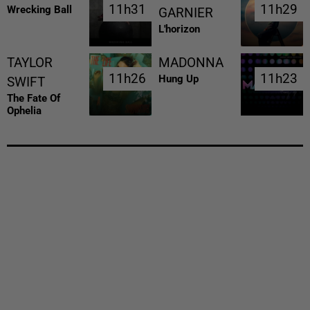
11h31
11h31
11h29
11h29
Wrecking Ball
GARNIER
L'horizon
TAYLOR
MADONNA
11h26
11h26
11h23
11h23
Hung Up
SWIFT
The Fate Of
Ophelia