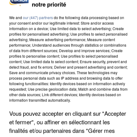
notre priorité
INCENDIES : L’ÎLE-DE-FRANCE LANCE UN ÉLAN
DE SOLIDARITÉ AVEC LES...
We and
our (447) partners
do the following data processing based on
your consent and/or our legitimate interest: Store and/or access
information on a device; Use limited data to select advertising; Create
profiles for personalised advertising; Use profiles to select personalised
advertising; Measure advertising performance; Measure content
performance; Understand audiences through statistics or combinations
of data from different sources; Develop and improve services; Create
profiles to personalise content; Use profiles to select personalised
content; Use limited data to select content; Ensure security, prevent and
detect fraud, and fix errors; Deliver and present advertising and content;
Save and communicate privacy choices. These technologies may
process personal data such as IP address and browsing data to offer
following functionalities: Identify devices based on information actively
requested; Use precise geolocation data; Match and combine data from
other data sources; Link different devices; Identify devices based on
information transmitted automatically.
Vous pouvez accepter en cliquant sur "Accepter
et fermer", ou affiner en sélectionnant les
APRÈS TOUTES CES CANICULES, LES REFUGES
DE FAUNE SAUVAGE SONT...
finalités et/ou partenaires dans "Gérer mes