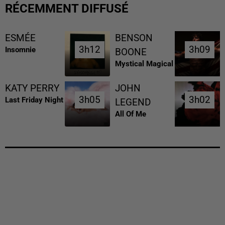
RÉCEMMENT DIFFUSÉ
ESMÉE
BENSON
3h12
3h12
3h09
3h09
Insomnie
BOONE
Mystical Magical
KATY PERRY
JOHN
3h05
3h05
3h02
3h02
Last Friday Night
LEGEND
All Of Me