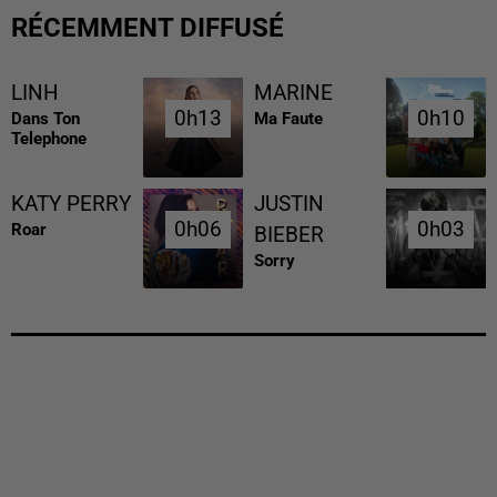
RÉCEMMENT DIFFUSÉ
LINH
MARINE
0h13
0h13
0h10
0h10
Dans Ton
Ma Faute
Telephone
KATY PERRY
JUSTIN
0h06
0h06
0h03
0h03
Roar
BIEBER
Sorry