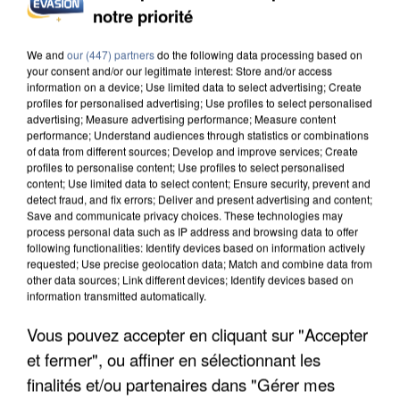
notre priorité
INCENDIES : L’ÎLE-DE-FRANCE LANCE UN ÉLAN
DE SOLIDARITÉ AVEC LES...
We and
our (447) partners
do the following data processing based on
your consent and/or our legitimate interest: Store and/or access
information on a device; Use limited data to select advertising; Create
profiles for personalised advertising; Use profiles to select personalised
advertising; Measure advertising performance; Measure content
performance; Understand audiences through statistics or combinations
of data from different sources; Develop and improve services; Create
profiles to personalise content; Use profiles to select personalised
content; Use limited data to select content; Ensure security, prevent and
detect fraud, and fix errors; Deliver and present advertising and content;
Save and communicate privacy choices. These technologies may
process personal data such as IP address and browsing data to offer
following functionalities: Identify devices based on information actively
requested; Use precise geolocation data; Match and combine data from
other data sources; Link different devices; Identify devices based on
information transmitted automatically.
Vous pouvez accepter en cliquant sur "Accepter
et fermer", ou affiner en sélectionnant les
APRÈS TOUTES CES CANICULES, LES REFUGES
finalités et/ou partenaires dans "Gérer mes
DE FAUNE SAUVAGE SONT...