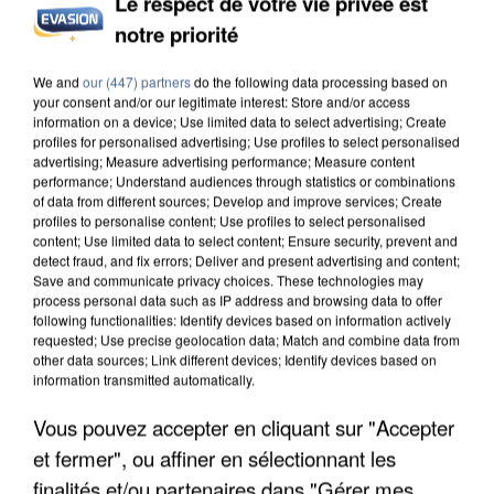
Le respect de votre vie privée est
notre priorité
INCENDIES : L’ÎLE-DE-FRANCE LANCE UN ÉLAN
DE SOLIDARITÉ AVEC LES...
We and
our (447) partners
do the following data processing based on
your consent and/or our legitimate interest: Store and/or access
information on a device; Use limited data to select advertising; Create
profiles for personalised advertising; Use profiles to select personalised
advertising; Measure advertising performance; Measure content
performance; Understand audiences through statistics or combinations
of data from different sources; Develop and improve services; Create
profiles to personalise content; Use profiles to select personalised
content; Use limited data to select content; Ensure security, prevent and
detect fraud, and fix errors; Deliver and present advertising and content;
Save and communicate privacy choices. These technologies may
process personal data such as IP address and browsing data to offer
following functionalities: Identify devices based on information actively
requested; Use precise geolocation data; Match and combine data from
other data sources; Link different devices; Identify devices based on
information transmitted automatically.
Vous pouvez accepter en cliquant sur "Accepter
et fermer", ou affiner en sélectionnant les
APRÈS TOUTES CES CANICULES, LES REFUGES
finalités et/ou partenaires dans "Gérer mes