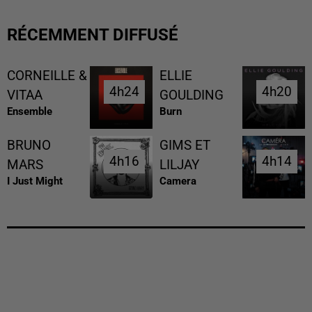
RÉCEMMENT DIFFUSÉ
CORNEILLE &
ELLIE
4h24
4h24
4h20
4h20
VITAA
GOULDING
Ensemble
Burn
BRUNO
GIMS ET
4h16
4h16
4h14
4h14
MARS
LILJAY
I Just Might
Camera