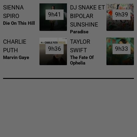
SIENNA
DJ SNAKE ET
9h41
9h41
9h39
9h39
SPIRO
BIPOLAR
Die On This Hill
SUNSHINE
Paradise
CHARLIE
TAYLOR
9h36
9h36
9h33
9h33
PUTH
SWIFT
Marvin Gaye
The Fate Of
Ophelia