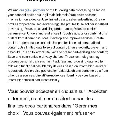
We and
our (447) partners
do the following data processing based on
your consent and/or our legitimate interest: Store and/or access
information on a device; Use limited data to select advertising; Create
profiles for personalised advertising; Use profiles to select personalised
advertising; Measure advertising performance; Measure content
performance; Understand audiences through statistics or combinations
of data from different sources; Develop and improve services; Create
profiles to personalise content; Use profiles to select personalised
content; Use limited data to select content; Ensure security, prevent and
detect fraud, and fix errors; Deliver and present advertising and content;
Save and communicate privacy choices. These technologies may
process personal data such as IP address and browsing data to offer
following functionalities: Identify devices based on information actively
requested; Use precise geolocation data; Match and combine data from
other data sources; Link different devices; Identify devices based on
information transmitted automatically.
APRÈS TOUTES CES CANICULES, LES REFUGES
Vous pouvez accepter en cliquant sur "Accepter
DE FAUNE SAUVAGE SONT...
et fermer", ou affiner en sélectionnant les
finalités et/ou partenaires dans "Gérer mes
choix". Vous pouvez également refuser en