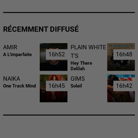
RÉCEMMENT DIFFUSÉ
AMIR
PLAIN WHITE
16h52
16h52
16h48
16h48
A L'imparfaite
T'S
Hey There
Delilah
NAIKA
GIMS
16h45
16h45
16h42
16h42
One Track Mind
Soleil