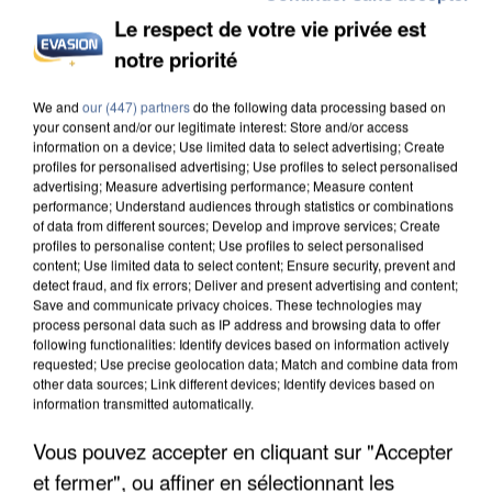
Le respect de votre vie privée est
notre priorité
UN SECOND CADRE DE LA DZ MAFIA
We and
our (447) partners
do the following data processing based on
INTERPELLÉ EN ALGÉRIE
your consent and/or our legitimate interest: Store and/or access
information on a device; Use limited data to select advertising; Create
profiles for personalised advertising; Use profiles to select personalised
advertising; Measure advertising performance; Measure content
performance; Understand audiences through statistics or combinations
of data from different sources; Develop and improve services; Create
profiles to personalise content; Use profiles to select personalised
content; Use limited data to select content; Ensure security, prevent and
detect fraud, and fix errors; Deliver and present advertising and content;
Save and communicate privacy choices. These technologies may
process personal data such as IP address and browsing data to offer
following functionalities: Identify devices based on information actively
requested; Use precise geolocation data; Match and combine data from
other data sources; Link different devices; Identify devices based on
information transmitted automatically.
Vous pouvez accepter en cliquant sur "Accepter
et fermer", ou affiner en sélectionnant les