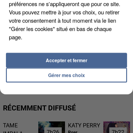
préférences ne s'appliqueront que pour ce site.
Vous pouvez mettre à jour vos choix, ou retirer
votre consentement à tout moment via le lien
"Gérer les cookies" situé en bas de chaque
page.
Accepter et fermer
UN SECOND CADRE DE LA DZ MAFIA
Gérer mes choix
INTERPELLÉ EN ALGÉRIE
RÉCEMMENT DIFFUSÉ
TAME
KATY PERRY
7h26
7h26
7h22
7h22
Roar