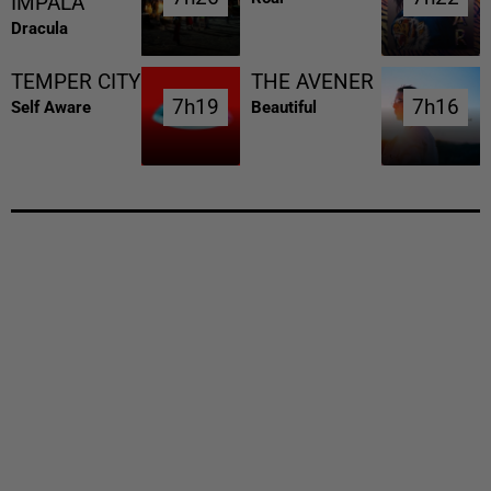
IMPALA
Dracula
TEMPER CITY
THE AVENER
7h19
7h19
7h16
7h16
Self Aware
Beautiful