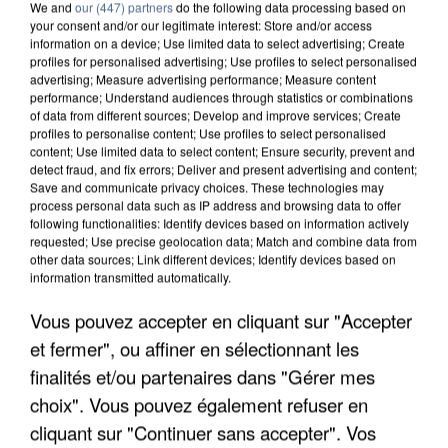
We and
our (447) partners
do the following data processing based on
your consent and/or our legitimate interest: Store and/or access
information on a device; Use limited data to select advertising; Create
profiles for personalised advertising; Use profiles to select personalised
advertising; Measure advertising performance; Measure content
performance; Understand audiences through statistics or combinations
of data from different sources; Develop and improve services; Create
profiles to personalise content; Use profiles to select personalised
content; Use limited data to select content; Ensure security, prevent and
detect fraud, and fix errors; Deliver and present advertising and content;
Save and communicate privacy choices. These technologies may
process personal data such as IP address and browsing data to offer
following functionalities: Identify devices based on information actively
requested; Use precise geolocation data; Match and combine data from
other data sources; Link different devices; Identify devices based on
information transmitted automatically.
L’UN DES FONDATEURS SUPPOSÉS DE LA DZ
Vous pouvez accepter en cliquant sur "Accepter
MAFIA INTERPELLÉ EN ALGÉRIE
et fermer", ou affiner en sélectionnant les
finalités et/ou partenaires dans "Gérer mes
choix". Vous pouvez également refuser en
cliquant sur "Continuer sans accepter". Vos