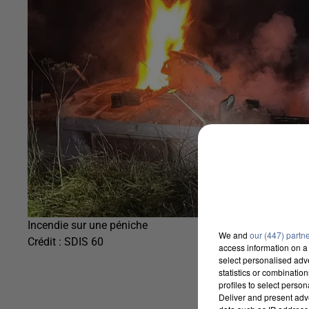
Incendie sur une péniche
We and
our (447) partn
Crédit :
SDIS 60
access information on a 
select personalised ad
statistics or combinatio
profiles to select person
Deliver and present adv