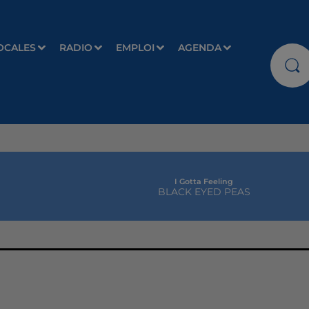
OCALES
RADIO
EMPLOI
AGENDA
I Gotta Feeling
BLACK EYED PEAS