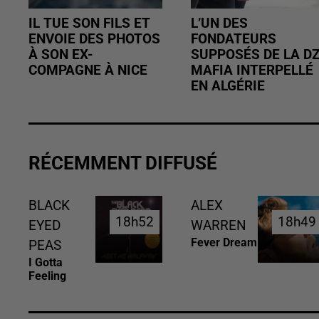
IL TUE SON FILS ET
L’UN DES
ENVOIE DES PHOTOS
FONDATEURS
À SON EX-
SUPPOSÉS DE LA D
COMPAGNE À NICE
MAFIA INTERPELLÉ
EN ALGÉRIE
RÉCEMMENT DIFFUSÉ
BLACK
ALEX
18h52
18h52
18h49
18h49
EYED
WARREN
Fever Dream
PEAS
I Gotta
Feeling