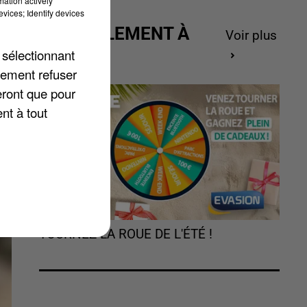
mation actively
e
vices; Identify devices
ACTUELLEMENT À
Voir plus
GAGNER
 sélectionnant
lement refuser
eront que pour
nt à tout
TOURNEZ LA ROUE DE L'ÉTÉ !