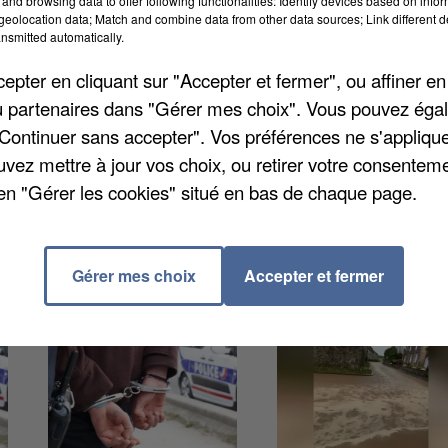
and browsing data to offer following functionalities: Identify devices based on infor
 à dimanche 16 novembre. L’intervention a été délicat
eolocation data; Match and combine data from other data sources; Link different de
nsmitted automatically.
pour éteindre les flammes et la pose de boudins
Un important dispositif a œuvré toute la nuit pour
pter en cliquant sur "Accepter et fermer", ou affiner en
ait de blessé.
/ou partenaires dans "Gérer mes choix". Vous pouvez éga
"Continuer sans accepter". Vos préférences ne s'appliqu
uvez mettre à jour vos choix, ou retirer votre consenteme
en "Gérer les cookies" situé en bas de chaque page.
Gérer mes choix
Accepter et fermer