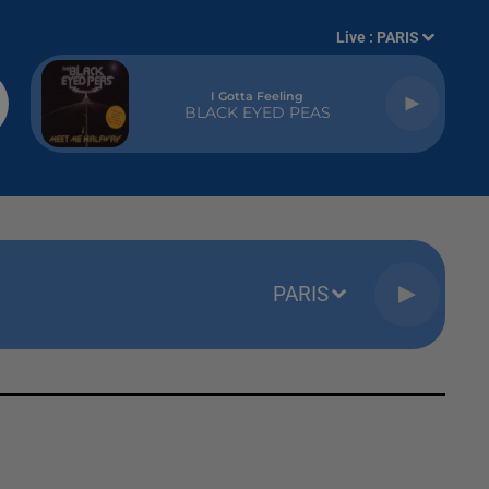
Live :
PARIS
I Gotta Feeling
BLACK EYED PEAS
PARIS