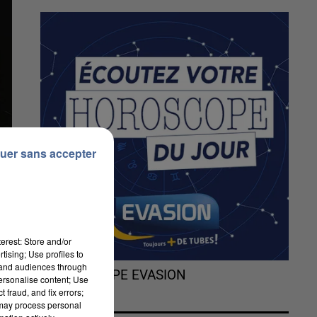
uer sans accepter
erest: Store and/or
tising; Use profiles to
tand audiences through
L'HOROSCOPE EVASION
personalise content; Use
 fraud, and fix errors;
 may process personal