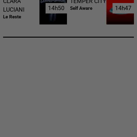
CLARA
TEMPER CITY
14h50
14h50
14h47
14h47
Self Aware
LUCIANI
Le Reste