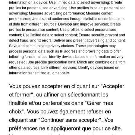
information on a device; Use limited data to select advertising; Create
profiles for personalised advertising; Use profiles to select personalised
advertising; Measure advertising performance; Measure content
performance; Understand audiences through statistics or combinations
of data from different sources; Develop and improve services; Create
profiles to personalise content; Use profiles to select personalised
content; Use limited data to select content; Ensure security, prevent and
detect fraud, and fix errors; Deliver and present advertising and content;
Save and communicate privacy choices. These technologies may
process personal data such as IP address and browsing data to offer
following functionalities: Identify devices based on information actively
requested; Use precise geolocation data; Match and combine data from
other data sources; Link different devices; Identify devices based on
information transmitted automatically.
LES DONNÉES DE 300 000 CLIENTS DÉROBÉES À
INTERMARCHÉ APRÈS UNE...
Vous pouvez accepter en cliquant sur "Accepter
et fermer", ou affiner en sélectionnant les
finalités et/ou partenaires dans "Gérer mes
choix". Vous pouvez également refuser en
cliquant sur "Continuer sans accepter". Vos
préférences ne s'appliqueront que pour ce site.