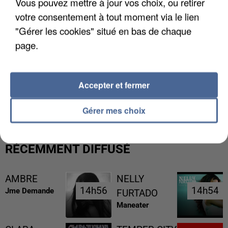
Vous pouvez mettre à jour vos choix, ou retirer
votre consentement à tout moment via le lien
"Gérer les cookies" situé en bas de chaque
page.
Accepter et fermer
LES FRANÇAIS, FANS DE LA FLEMME
Gérer mes choix
RÉCEMMENT DIFFUSÉ
AMBRE
NELLY
14h56
14h56
14h54
14h54
Jme Demande
FURTADO
Maneater