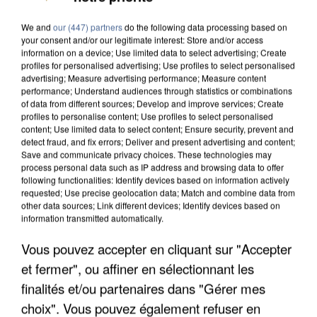
We and
our (447) partners
do the following data processing based on
your consent and/or our legitimate interest: Store and/or access
information on a device; Use limited data to select advertising; Create
profiles for personalised advertising; Use profiles to select personalised
advertising; Measure advertising performance; Measure content
performance; Understand audiences through statistics or combinations
of data from different sources; Develop and improve services; Create
profiles to personalise content; Use profiles to select personalised
content; Use limited data to select content; Ensure security, prevent and
detect fraud, and fix errors; Deliver and present advertising and content;
Save and communicate privacy choices. These technologies may
process personal data such as IP address and browsing data to offer
following functionalities: Identify devices based on information actively
requested; Use precise geolocation data; Match and combine data from
other data sources; Link different devices; Identify devices based on
information transmitted automatically.
Vous pouvez accepter en cliquant sur "Accepter
APRÈS TOUTES CES CANICULES, LES REFUGES
DE FAUNE SAUVAGE SONT...
et fermer", ou affiner en sélectionnant les
finalités et/ou partenaires dans "Gérer mes
choix". Vous pouvez également refuser en