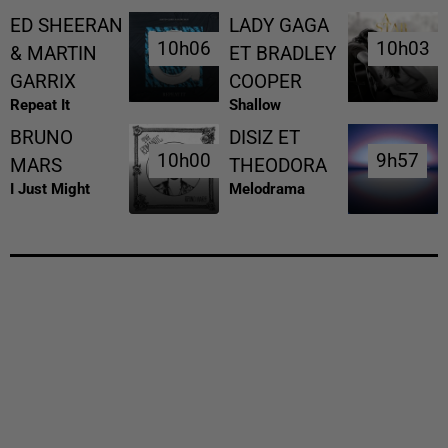
ED SHEERAN
LADY GAGA
10h06
10h06
10h03
10h03
& MARTIN
ET BRADLEY
GARRIX
COOPER
Repeat It
Shallow
BRUNO
DISIZ ET
10h00
10h00
9h57
9h57
MARS
THEODORA
I Just Might
Melodrama