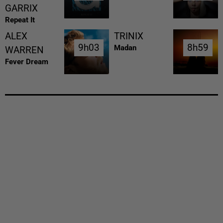
GARRIX
Repeat It
ALEX
TRINIX
9h03
9h03
8h59
8h59
Madan
WARREN
Fever Dream