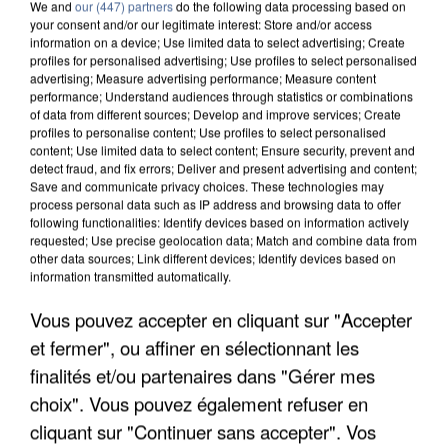
We and
our (447) partners
do the following data processing based on
your consent and/or our legitimate interest: Store and/or access
information on a device; Use limited data to select advertising; Create
profiles for personalised advertising; Use profiles to select personalised
advertising; Measure advertising performance; Measure content
performance; Understand audiences through statistics or combinations
of data from different sources; Develop and improve services; Create
profiles to personalise content; Use profiles to select personalised
content; Use limited data to select content; Ensure security, prevent and
detect fraud, and fix errors; Deliver and present advertising and content;
Save and communicate privacy choices. These technologies may
process personal data such as IP address and browsing data to offer
following functionalities: Identify devices based on information actively
requested; Use precise geolocation data; Match and combine data from
other data sources; Link different devices; Identify devices based on
information transmitted automatically.
APRÈS TOUTES CES CANICULES, LES REFUGES
DE FAUNE SAUVAGE SONT...
Vous pouvez accepter en cliquant sur "Accepter
et fermer", ou affiner en sélectionnant les
finalités et/ou partenaires dans "Gérer mes
choix". Vous pouvez également refuser en
cliquant sur "Continuer sans accepter". Vos