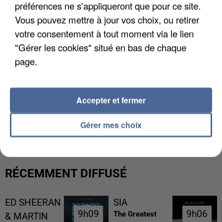
préférences ne s'appliqueront que pour ce site.
Vous pouvez mettre à jour vos choix, ou retirer
votre consentement à tout moment via le lien
"Gérer les cookies" situé en bas de chaque
page.
Accepter et fermer
L’UN DES FONDATEURS SUPPOSÉS DE LA DZ
MAFIA INTERPELLÉ EN ALGÉRIE
Gérer mes choix
RÉCEMMENT DIFFUSÉ
ED SHEERAN
SIA
9h09
9h09
9h06
9h06
The Greatest
& MARTIN