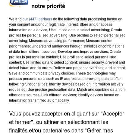
notre priorité
INCENDIES : L’ÎLE-DE-FRANCE LANCE UN ÉLAN
DE SOLIDARITÉ AVEC LES...
We and
our (447) partners
do the following data processing based on
your consent and/or our legitimate interest: Store and/or access
information on a device; Use limited data to select advertising; Create
profiles for personalised advertising; Use profiles to select personalised
advertising; Measure advertising performance; Measure content
performance; Understand audiences through statistics or combinations
of data from different sources; Develop and improve services; Create
profiles to personalise content; Use profiles to select personalised
content; Use limited data to select content; Ensure security, prevent and
detect fraud, and fix errors; Deliver and present advertising and content;
Save and communicate privacy choices. These technologies may
process personal data such as IP address and browsing data to offer
following functionalities: Identify devices based on information actively
requested; Use precise geolocation data; Match and combine data from
other data sources; Link different devices; Identify devices based on
information transmitted automatically.
Vous pouvez accepter en cliquant sur "Accepter
et fermer", ou affiner en sélectionnant les
APRÈS TOUTES CES CANICULES, LES REFUGES
finalités et/ou partenaires dans "Gérer mes
DE FAUNE SAUVAGE SONT...