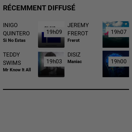
RÉCEMMENT DIFFUSÉ
INIGO
JEREMY
19h09
19h09
19h07
19h07
QUINTERO
FREROT
Si No Estas
Frerot
TEDDY
DISIZ
19h03
19h03
19h00
19h00
Maniac
SWIMS
Mr Know It All