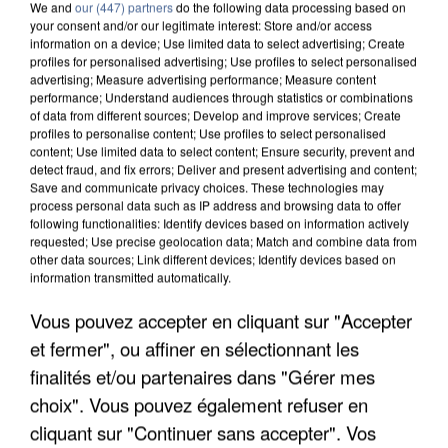
We and
our (447) partners
do the following data processing based on
your consent and/or our legitimate interest: Store and/or access
information on a device; Use limited data to select advertising; Create
profiles for personalised advertising; Use profiles to select personalised
advertising; Measure advertising performance; Measure content
performance; Understand audiences through statistics or combinations
of data from different sources; Develop and improve services; Create
profiles to personalise content; Use profiles to select personalised
content; Use limited data to select content; Ensure security, prevent and
detect fraud, and fix errors; Deliver and present advertising and content;
Save and communicate privacy choices. These technologies may
process personal data such as IP address and browsing data to offer
following functionalities: Identify devices based on information actively
requested; Use precise geolocation data; Match and combine data from
other data sources; Link different devices; Identify devices based on
information transmitted automatically.
L’UN DES FONDATEURS SUPPOSÉS DE LA DZ
MAFIA INTERPELLÉ EN ALGÉRIE
Vous pouvez accepter en cliquant sur "Accepter
et fermer", ou affiner en sélectionnant les
finalités et/ou partenaires dans "Gérer mes
choix". Vous pouvez également refuser en
cliquant sur "Continuer sans accepter". Vos