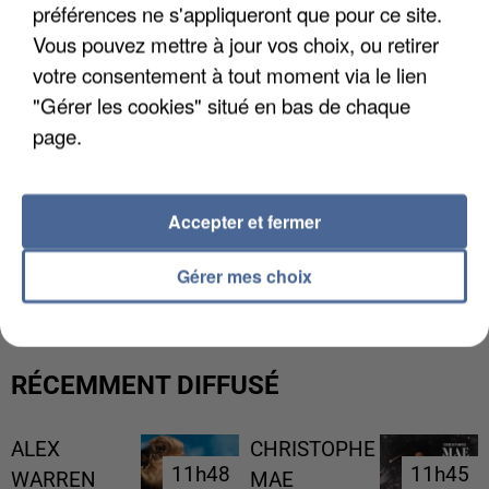
préférences ne s'appliqueront que pour ce site.
Vous pouvez mettre à jour vos choix, ou retirer
votre consentement à tout moment via le lien
"Gérer les cookies" situé en bas de chaque
page.
Accepter et fermer
UN SECOND CADRE DE LA DZ MAFIA
INTERPELLÉ EN ALGÉRIE
Gérer mes choix
RÉCEMMENT DIFFUSÉ
ALEX
CHRISTOPHE
11h48
11h48
11h45
11h45
WARREN
MAE