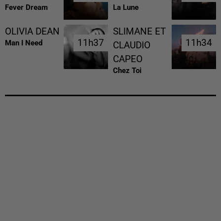
Fever Dream
La Lune
OLIVIA DEAN
SLIMANE ET
11h37
11h37
11h34
11h34
Man I Need
CLAUDIO
CAPEO
Chez Toi