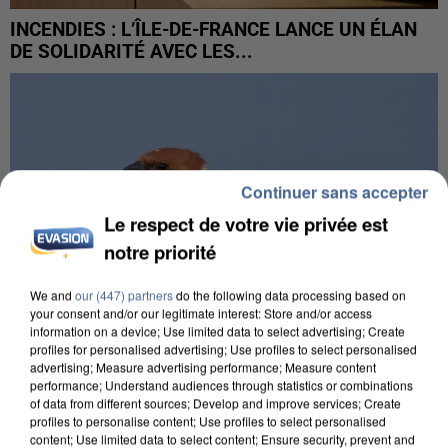
INCENDIES : L’ÎLE-DE-FRANCE LANCE UN ÉLAN
DE SOLIDARITÉ AVEC LES...
Continuer sans accepter
Le respect de votre vie privée est
notre priorité
We and
our (447) partners
do the following data processing based on
your consent and/or our legitimate interest: Store and/or access
information on a device; Use limited data to select advertising; Create
profiles for personalised advertising; Use profiles to select personalised
advertising; Measure advertising performance; Measure content
performance; Understand audiences through statistics or combinations
of data from different sources; Develop and improve services; Create
APRÈS TOUTES CES CANICULES, LES REFUGES
profiles to personalise content; Use profiles to select personalised
DE FAUNE SAUVAGE SONT...
content; Use limited data to select content; Ensure security, prevent and