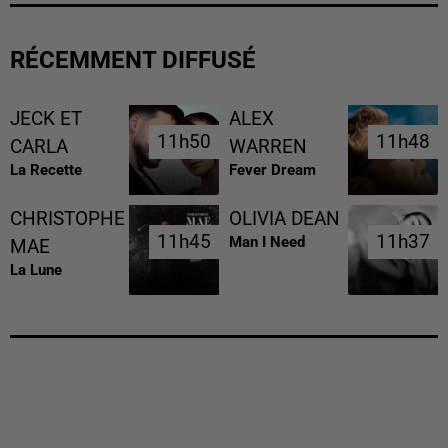
RÉCEMMENT DIFFUSÉ
JECK ET
ALEX
11h50
11h50
11h48
11h48
CARLA
WARREN
La Recette
Fever Dream
CHRISTOPHE
OLIVIA DEAN
11h45
11h45
11h37
11h37
Man I Need
MAE
La Lune