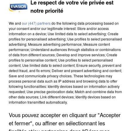
Le respect de votre vie privée est
notre priorité
APRÈS TOUTES CES CANICULES, LES REFUGES
DE FAUNE SAUVAGE SONT...
We and
our (447) partners
do the following data processing based on
your consent and/or our legitimate interest: Store and/or access
information on a device; Use limited data to select advertising; Create
profiles for personalised advertising; Use profiles to select personalised
advertising; Measure advertising performance; Measure content
performance; Understand audiences through statistics or combinations
of data from different sources; Develop and improve services; Create
profiles to personalise content; Use profiles to select personalised
content; Use limited data to select content; Ensure security, prevent and
detect fraud, and fix errors; Deliver and present advertising and content;
Save and communicate privacy choices. These technologies may
process personal data such as IP address and browsing data to offer
following functionalities: Identify devices based on information actively
requested; Use precise geolocation data; Match and combine data from
other data sources; Link different devices; Identify devices based on
information transmitted automatically.
Vous pouvez accepter en cliquant sur "Accepter
et fermer", ou affiner en sélectionnant les
L’UN DES FONDATEURS SUPPOSÉS DE LA DZ
finalités et/ou partenaires dans "Gérer mes