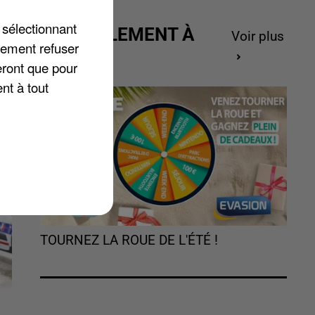
 sélectionnant
ACTUELLEMENT À
Voir plus
lement refuser
GAGNER
eront que pour
nt à tout
TOURNEZ LA ROUE DE L'ÉTÉ !