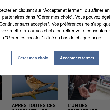
e. En Essonne aussi, des jeunes vont lire durant 2 à 3
pter en cliquant sur "Accepter et fermer", ou affiner en
iment. Dans le département, 117 classes sont inscrites.
/ou partenaires dans "Gérer mes choix". Vous pouvez éga
ieux pour accueillir les finales départementales.
"Continuer sans accepter". Vos préférences ne s'appliqu
uvez mettre à jour vos choix, ou retirer votre consenteme
en "Gérer les cookies" situé en bas de chaque page.
Gérer mes choix
Accepter et fermer
APRÈS TOUTES CES
L’UN DES