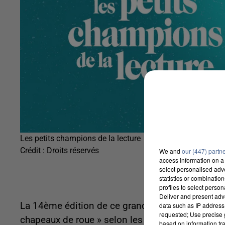
Les petits champions de la lecture
Crédit :
Droits réservés
We and
our (447) partn
access information on a 
select personalised ad
statistics or combinatio
profiles to select person
Deliver and present adv
La 14ème édition de ce grand jeu de lecture à v
data such as IP address 
requested; Use precise g
chapeaux de roue » selon les organisateurs. Dans 
based on information tra