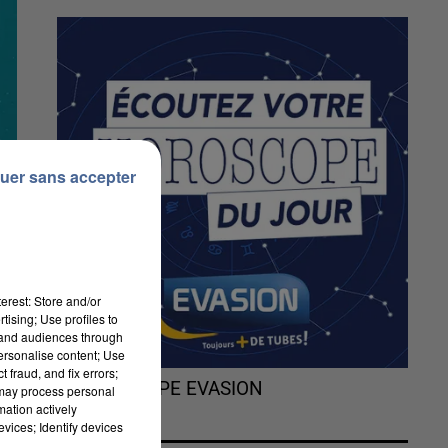
uer sans accepter
erest: Store and/or
tising; Use profiles to
tand audiences through
personalise content; Use
 fraud, and fix errors;
L'HOROSCOPE EVASION
 may process personal
mation actively
vices; Identify devices
 :