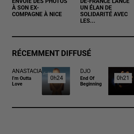
ENVOIE DES PHOTOS
DE-FRANCE LANCE
À SON EX-
UN ÉLAN DE
COMPAGNE À NICE
SOLIDARITÉ AVEC
LES...
RÉCEMMENT DIFFUSÉ
ANASTACIA
DJO
0h24
0h24
0h21
0h21
I'm Outta
End Of
Love
Beginning