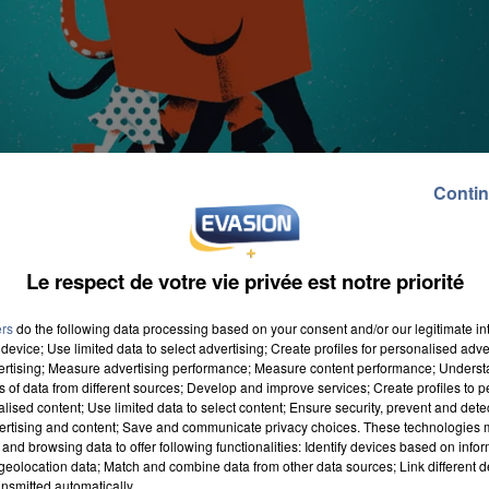
Contin
Le respect de votre vie privée est notre priorité
ers
do the following data processing based on your consent and/or our legitimate int
device; Use limited data to select advertising; Create profiles for personalised adver
vertising; Measure advertising performance; Measure content performance; Unders
ns of data from different sources; Develop and improve services; Create profiles to 
alised content; Use limited data to select content; Ensure security, prevent and detect
ertising and content; Save and communicate privacy choices. These technologies
oix haute (pour les CM1/CM2), débute déjà « sur les
and browsing data to offer following functionalities: Identify devices based on infor
eolocation data; Match and combine data from other data sources; Link different de
le détail, il y a actuellement 3.159 classes inscrites
nsmitted automatically.