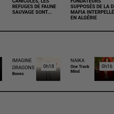
CANICULES, LES
FONDATEURS
REFUGES DE FAUNE
SUPPOSÉS DE LA D
SAUVAGE SONT...
MAFIA INTERPELL
EN ALGÉRIE
IMAGINE
NAIKA
0h18
0h18
0h16
0h16
One Track
DRAGONS
Mind
Bones