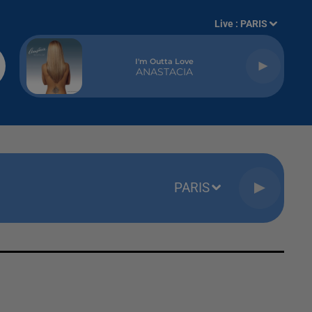
Live :
PARIS
I'm Outta Love
ANASTACIA
PARIS