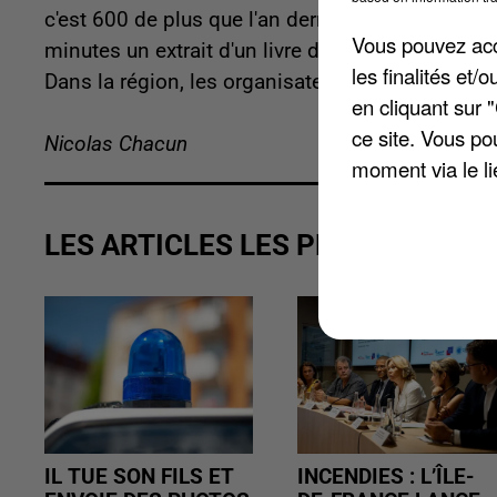
c'est 600 de plus que l'an dernier à la même dat
Vous pouvez acce
minutes un extrait d'un livre de fiction qu'ils a
les finalités et
Dans la région, les organisateurs recherchent 7 l
en cliquant sur 
ce site. Vous po
Nicolas Chacun
moment via le li
LES ARTICLES LES PLUS VUS
IL TUE SON FILS ET
INCENDIES : L’ÎLE-