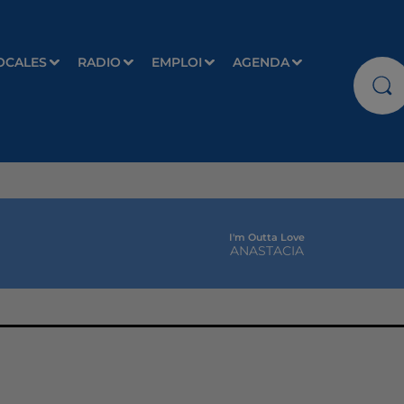
OCALES
RADIO
EMPLOI
AGENDA
I'm Outta Love
ANASTACIA