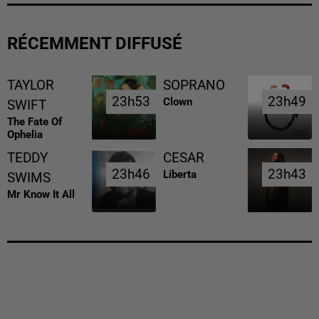
RÉCEMMENT DIFFUSÉ
TAYLOR
SOPRANO
23h53
23h53
23h49
23h49
Clown
SWIFT
The Fate Of
Ophelia
TEDDY
CESAR
23h46
23h46
23h43
23h43
Liberta
SWIMS
Mr Know It All