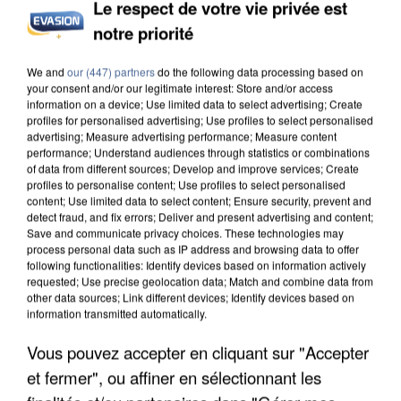
Le respect de votre vie privée est
notre priorité
INCENDIES : L’ÎLE-DE-FRANCE LANCE UN ÉLAN
DE SOLIDARITÉ AVEC LES...
We and
our (447) partners
do the following data processing based on
your consent and/or our legitimate interest: Store and/or access
information on a device; Use limited data to select advertising; Create
profiles for personalised advertising; Use profiles to select personalised
advertising; Measure advertising performance; Measure content
performance; Understand audiences through statistics or combinations
of data from different sources; Develop and improve services; Create
profiles to personalise content; Use profiles to select personalised
content; Use limited data to select content; Ensure security, prevent and
detect fraud, and fix errors; Deliver and present advertising and content;
Save and communicate privacy choices. These technologies may
process personal data such as IP address and browsing data to offer
following functionalities: Identify devices based on information actively
requested; Use precise geolocation data; Match and combine data from
other data sources; Link different devices; Identify devices based on
information transmitted automatically.
Vous pouvez accepter en cliquant sur "Accepter
et fermer", ou affiner en sélectionnant les
APRÈS TOUTES CES CANICULES, LES REFUGES