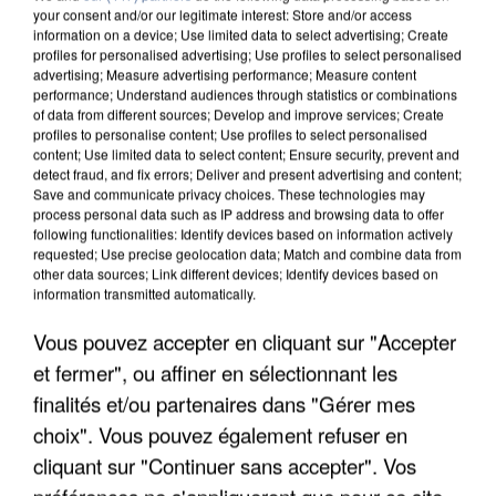
your consent and/or our legitimate interest: Store and/or access
information on a device; Use limited data to select advertising; Create
profiles for personalised advertising; Use profiles to select personalised
advertising; Measure advertising performance; Measure content
performance; Understand audiences through statistics or combinations
of data from different sources; Develop and improve services; Create
profiles to personalise content; Use profiles to select personalised
content; Use limited data to select content; Ensure security, prevent and
detect fraud, and fix errors; Deliver and present advertising and content;
Save and communicate privacy choices. These technologies may
process personal data such as IP address and browsing data to offer
following functionalities: Identify devices based on information actively
requested; Use precise geolocation data; Match and combine data from
other data sources; Link different devices; Identify devices based on
UNE TOURISTE DE L’OISE EMPORTÉE PAR UNE
information transmitted automatically.
COULÉE DE BOUE EN HAUTE-SAVOIE
Vous pouvez accepter en cliquant sur "Accepter
et fermer", ou affiner en sélectionnant les
finalités et/ou partenaires dans "Gérer mes
choix". Vous pouvez également refuser en
cliquant sur "Continuer sans accepter". Vos
préférences ne s'appliqueront que pour ce site.