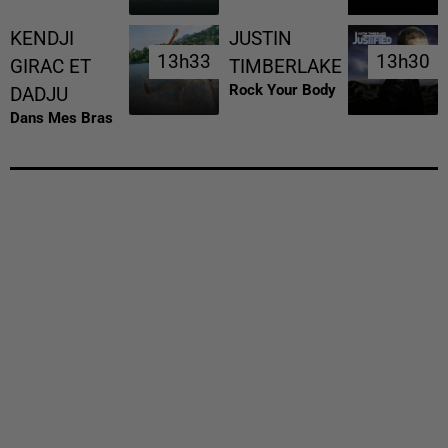
KENDJI
JUSTIN
13h33
13h33
13h30
13h30
GIRAC ET
TIMBERLAKE
Rock Your Body
DADJU
Dans Mes Bras