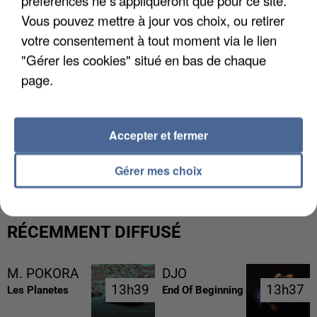
Vous pouvez mettre à jour vos choix, ou retirer
votre consentement à tout moment via le lien
"Gérer les cookies" situé en bas de chaque
page.
Accepter et fermer
LES DONNÉES DE 300 000 CLIENTS DÉROBÉES À
INTERMARCHÉ APRÈS UNE...
Gérer mes choix
RÉCEMMENT DIFFUSÉ
M. POKORA
DJO
13h39
13h39
13h37
13h37
Les Planetes
End Of Beginning