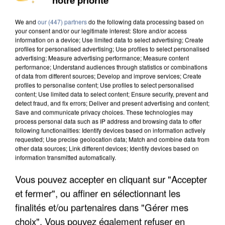
DE SOLIDARITÉ AVEC LES...
We and
our (447) partners
do the following data processing based on
your consent and/or our legitimate interest: Store and/or access
information on a device; Use limited data to select advertising; Create
profiles for personalised advertising; Use profiles to select personalised
advertising; Measure advertising performance; Measure content
performance; Understand audiences through statistics or combinations
of data from different sources; Develop and improve services; Create
profiles to personalise content; Use profiles to select personalised
content; Use limited data to select content; Ensure security, prevent and
detect fraud, and fix errors; Deliver and present advertising and content;
Save and communicate privacy choices. These technologies may
process personal data such as IP address and browsing data to offer
following functionalities: Identify devices based on information actively
requested; Use precise geolocation data; Match and combine data from
other data sources; Link different devices; Identify devices based on
information transmitted automatically.
Vous pouvez accepter en cliquant sur "Accepter
APRÈS TOUTES CES CANICULES, LES REFUGES
et fermer", ou affiner en sélectionnant les
DE FAUNE SAUVAGE SONT...
finalités et/ou partenaires dans "Gérer mes
choix". Vous pouvez également refuser en