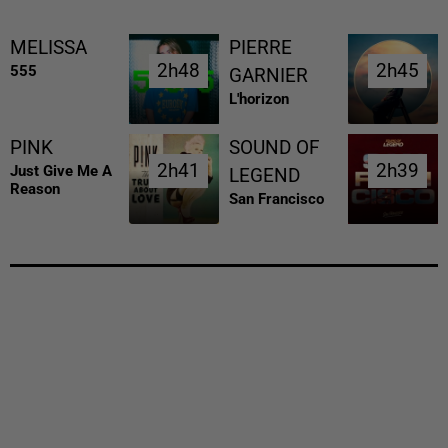
MELISSA
PIERRE
2h48
2h48
2h45
2h45
555
GARNIER
L'horizon
PINK
SOUND OF
2h41
2h41
2h39
2h39
Just Give Me A
LEGEND
Reason
San Francisco