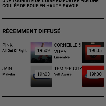
UNE TOURISTE DE L’OISE EMPORTÉE PAR UNE
COULÉE DE BOUE EN HAUTE-SAVOIE
RÉCEMMENT DIFFUSÉ
PINK
CORNEILLE &
19h09
19h09
19h05
19h05
All Out Of Fight
VITAA
Ensemble
JAIN
TEMPER CITY
19h03
19h03
19h00
19h00
Makeba
Self Aware