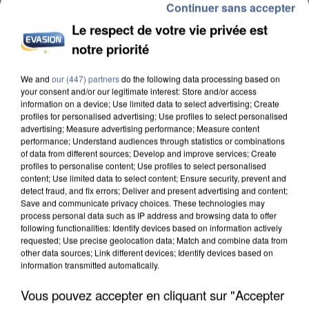
Continuer sans accepter
Le respect de votre vie privée est
notre priorité
We and
our (447) partners
do the following data processing based on
L’UN DES FONDATEURS SUPPOSÉS DE LA DZ
your consent and/or our legitimate interest: Store and/or access
MAFIA INTERPELLÉ EN ALGÉRIE
information on a device; Use limited data to select advertising; Create
profiles for personalised advertising; Use profiles to select personalised
advertising; Measure advertising performance; Measure content
performance; Understand audiences through statistics or combinations
of data from different sources; Develop and improve services; Create
profiles to personalise content; Use profiles to select personalised
content; Use limited data to select content; Ensure security, prevent and
detect fraud, and fix errors; Deliver and present advertising and content;
Save and communicate privacy choices. These technologies may
process personal data such as IP address and browsing data to offer
following functionalities: Identify devices based on information actively
requested; Use precise geolocation data; Match and combine data from
other data sources; Link different devices; Identify devices based on
information transmitted automatically.
Vous pouvez accepter en cliquant sur "Accepter