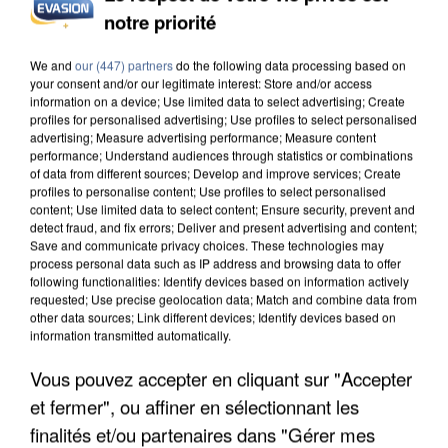
notre priorité
APRÈS TOUTES CES CANICULES, LES REFUGES
DE FAUNE SAUVAGE SONT...
We and
our (447) partners
do the following data processing based on
your consent and/or our legitimate interest: Store and/or access
information on a device; Use limited data to select advertising; Create
profiles for personalised advertising; Use profiles to select personalised
advertising; Measure advertising performance; Measure content
performance; Understand audiences through statistics or combinations
of data from different sources; Develop and improve services; Create
profiles to personalise content; Use profiles to select personalised
content; Use limited data to select content; Ensure security, prevent and
detect fraud, and fix errors; Deliver and present advertising and content;
Save and communicate privacy choices. These technologies may
process personal data such as IP address and browsing data to offer
following functionalities: Identify devices based on information actively
requested; Use precise geolocation data; Match and combine data from
other data sources; Link different devices; Identify devices based on
information transmitted automatically.
Vous pouvez accepter en cliquant sur "Accepter
et fermer", ou affiner en sélectionnant les
L’UN DES FONDATEURS SUPPOSÉS DE LA DZ
finalités et/ou partenaires dans "Gérer mes
MAFIA INTERPELLÉ EN ALGÉRIE