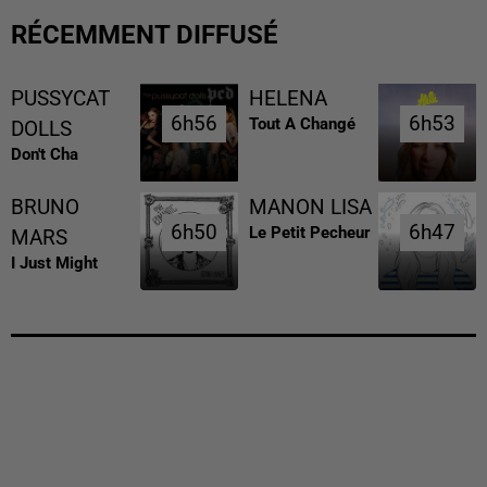
RÉCEMMENT DIFFUSÉ
PUSSYCAT
HELENA
6h56
6h56
6h53
6h53
Tout A Changé
DOLLS
Don't Cha
BRUNO
MANON LISA
6h50
6h50
6h47
6h47
Le Petit Pecheur
MARS
I Just Might