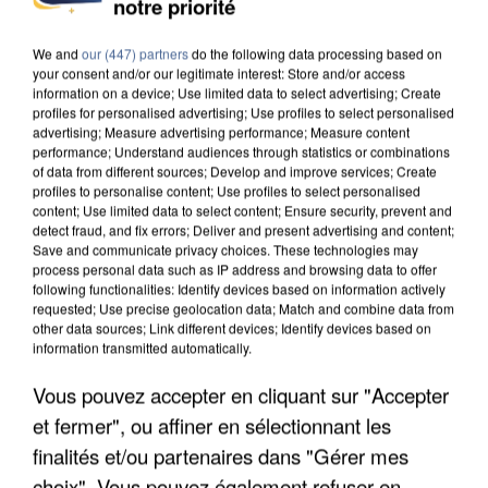
notre priorité
DE SOLIDARITÉ AVEC LES...
We and
our (447) partners
do the following data processing based on
your consent and/or our legitimate interest: Store and/or access
information on a device; Use limited data to select advertising; Create
profiles for personalised advertising; Use profiles to select personalised
advertising; Measure advertising performance; Measure content
performance; Understand audiences through statistics or combinations
of data from different sources; Develop and improve services; Create
profiles to personalise content; Use profiles to select personalised
content; Use limited data to select content; Ensure security, prevent and
detect fraud, and fix errors; Deliver and present advertising and content;
Save and communicate privacy choices. These technologies may
process personal data such as IP address and browsing data to offer
following functionalities: Identify devices based on information actively
requested; Use precise geolocation data; Match and combine data from
other data sources; Link different devices; Identify devices based on
information transmitted automatically.
Vous pouvez accepter en cliquant sur "Accepter
APRÈS TOUTES CES CANICULES, LES REFUGES
et fermer", ou affiner en sélectionnant les
DE FAUNE SAUVAGE SONT...
finalités et/ou partenaires dans "Gérer mes
choix". Vous pouvez également refuser en