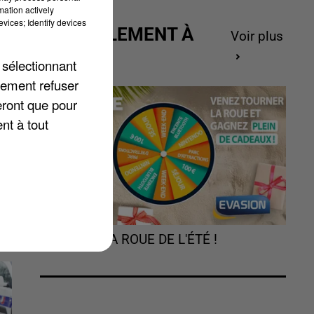
ut
mation actively
vices; Identify devices
ACTUELLEMENT À
Voir plus
GAGNER
 sélectionnant
s
lement refuser
eront que pour
nt à tout
TOURNEZ LA ROUE DE L'ÉTÉ !