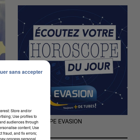
uer sans accepter
erest: Store and/or
tising; Use profiles to
L'HOROSCOPE EVASION
tand audiences through
personalise content; Use
 fraud, and fix errors;
 may process personal