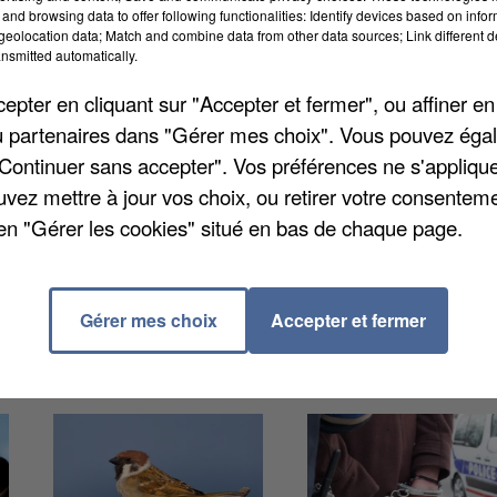
ts propose des centaines d’animations gratuites parto
and browsing data to offer following functionalities: Identify devices based on infor
eolocation data; Match and combine data from other data sources; Link different de
vivants », l’édition 2026 met à l’honneur les liens
nsmitted automatically.
s, balades, spectacles, ateliers et découvertes
pter en cliquant sur "Accepter et fermer", ou affiner en
se déplacer pour en profiter. Parmi les sorties les plu
/ou partenaires dans "Gérer mes choix". Vous pouvez éga
l'espace naturel sensible de Vaubersan dans les
"Continuer sans accepter". Vos préférences ne s'appliqu
de la faune nocturne dans la Forêt départementale de
uvez mettre à jour vos choix, ou retirer votre consenteme
en "Gérer les cookies" situé en bas de chaque page.
Gérer mes choix
Accepter et fermer