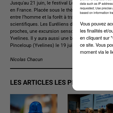
Jusqu'au 21 juin, le festival Les Nuits des Forê
data such as IP address 
requested; Use precise g
en France. Placée sous le thème « À l’écoute des 
based on information tra
entre l’homme et la forêt à travers des rencontre
Vous pouvez acce
scientifiques. Les Euréliens devront quant à eux 
les finalités et
proches, une excursion sensorielle et ludique à 
en cliquant sur 
Yvelines. Il y aura aussi une balade à l'écoute 
ce site. Vous po
Pinceloup (Yvelines) le 19 juin.
moment via le li
Nicolas Chacun
LES ARTICLES LES PLUS VUS