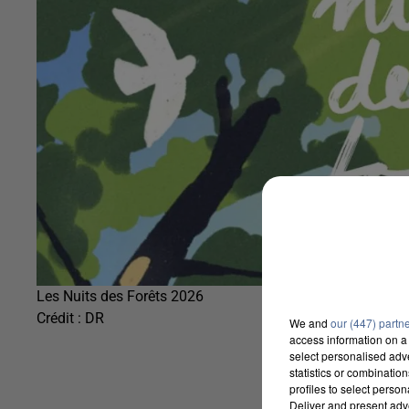
Les Nuits des Forêts 2026
Crédit :
DR
We and
our (447) partn
access information on a 
select personalised ad
statistics or combinatio
profiles to select person
Deliver and present adv