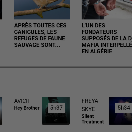
APRÈS TOUTES CES
L’UN DES
CANICULES, LES
FONDATEURS
REFUGES DE FAUNE
SUPPOSÉS DE LA D
SAUVAGE SONT...
MAFIA INTERPELL
EN ALGÉRIE
AVICII
FREYA
5h37
5h37
5h34
5h34
Hey Brother
SKYE
Silent
Treatment