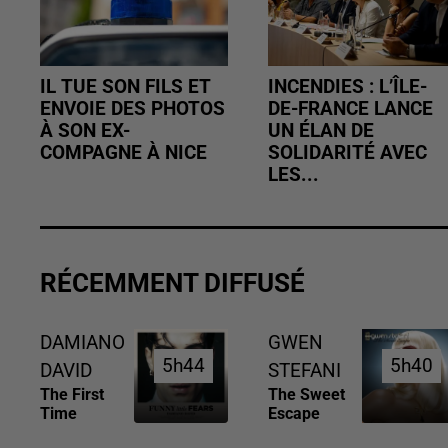
IL TUE SON FILS ET
INCENDIES : L’ÎLE-
ENVOIE DES PHOTOS
DE-FRANCE LANCE
À SON EX-
UN ÉLAN DE
COMPAGNE À NICE
SOLIDARITÉ AVEC
LES...
RÉCEMMENT DIFFUSÉ
DAMIANO
GWEN
5h44
5h44
5h40
5h40
DAVID
STEFANI
The First
The Sweet
Time
Escape