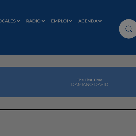
OCALES
RADIO
EMPLOI
AGENDA
The First Time
DAMIANO DAVID