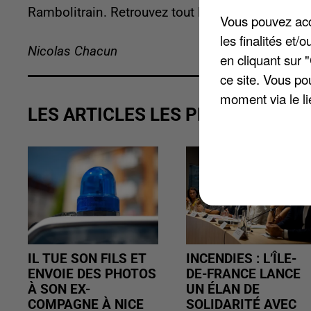
Rambolitrain. Retrouvez tout le programme sur
Vous pouvez acce
les finalités et
Nicolas Chacun
en cliquant sur 
ce site. Vous po
moment via le li
LES ARTICLES LES PLUS VUS
IL TUE SON FILS ET
INCENDIES : L’ÎLE-
ENVOIE DES PHOTOS
DE-FRANCE LANCE
À SON EX-
UN ÉLAN DE
COMPAGNE À NICE
SOLIDARITÉ AVEC