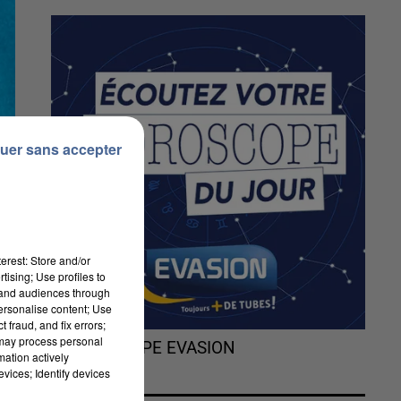
uer sans accepter
erest: Store and/or
tising; Use profiles to
tand audiences through
personalise content; Use
la
 fraud, and fix errors;
 may process personal
L'HOROSCOPE EVASION
mation actively
vices; Identify devices