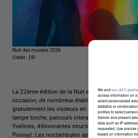
Nuit des musées 2026
Crédit :
DR
We and
our (447) partn
La 22ème édition de la Nuit européenne des mu
access information on a 
occasion, de nombreux établissements culturels
select personalised ad
statistics or combinatio
gratuitement les visiteurs en soirée, de la tombé
profiles to select person
lampe torche, parcours interactifs, et animatio
Deliver and present adv
data such as IP address 
Yvelines, d'étonnantes structures sonores seront
requested; Use precise g
based on information tra
Poissy). Les noctambules apprécieront sans dou