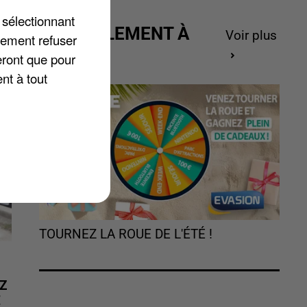
 sélectionnant
ACTUELLEMENT À
Voir plus
lement refuser
GAGNER
eront que pour
nt à tout
TOURNEZ LA ROUE DE L'ÉTÉ !
Z
É