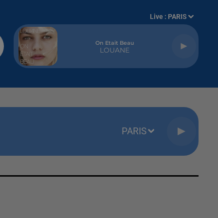
Live :
PARIS
On Etait Beau
LOUANE
PARIS