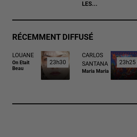
LES...
RÉCEMMENT DIFFUSÉ
LOUANE
CARLOS
23h30
23h30
23h25
23h25
On Etait
SANTANA
Beau
Maria Maria