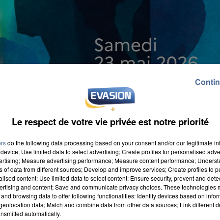
Contin
Le respect de votre vie privée est notre priorité
ers
do the following data processing based on your consent and/or our legitimate int
sées se déroulera samedi 23 mai 2026. À cette
device; Use limited data to select advertising; Create profiles for personalised adver
 en France (et même en Europe !) accueilleront
vertising; Measure advertising performance; Measure content performance; Unders
ns of data from different sources; Develop and improve services; Create profiles to 
e de la nuit jusqu’à minuit. Au programme : visites à 
alised content; Use limited data to select content; Ensure security, prevent and detect
ns spécialement conçus pour l’événement. Dans les
ertising and content; Save and communicate privacy choices. These technologies
and browsing data to offer following functionalities: Identify devices based on infor
 à découvrir dans le jardin du Musée du jouet (à
eolocation data; Match and combine data from other data sources; Link different de
nsmitted automatically.
te quant à eux de se balader de nuit dans le musée