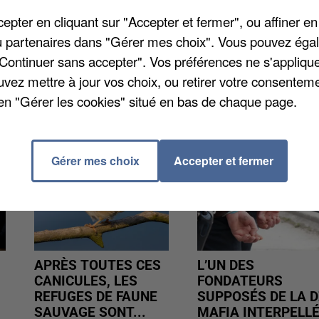
nuitdesmusees.culture.gouv.fr
.
pter en cliquant sur "Accepter et fermer", ou affiner en
/ou partenaires dans "Gérer mes choix". Vous pouvez éga
"Continuer sans accepter". Vos préférences ne s'appliqu
uvez mettre à jour vos choix, ou retirer votre consenteme
en "Gérer les cookies" situé en bas de chaque page.
Gérer mes choix
Accepter et fermer
APRÈS TOUTES CES
L’UN DES
CANICULES, LES
FONDATEURS
REFUGES DE FAUNE
SUPPOSÉS DE LA D
SAUVAGE SONT...
MAFIA INTERPELL