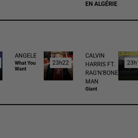
EN ALGÉRIE
ANGELE
CALVIN
23h22
23h22
23h
23h
What You
HARRIS FT.
Want
RAG'N'BONE
MAN
Giant