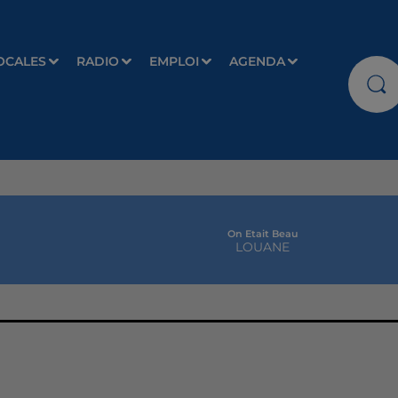
OCALES
RADIO
EMPLOI
AGENDA
On Etait Beau
LOUANE