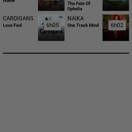
Home
The Fate Of
Ophelia
CARDIGANS
NAIKA
6h05
6h05
6h02
6h02
Love Fool
One Track Mind