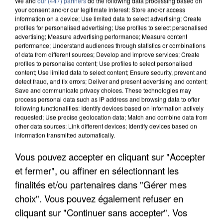
We and
our (447) partners
do the following data processing based on
your consent and/or our legitimate interest: Store and/or access
information on a device; Use limited data to select advertising; Create
profiles for personalised advertising; Use profiles to select personalised
advertising; Measure advertising performance; Measure content
performance; Understand audiences through statistics or combinations
of data from different sources; Develop and improve services; Create
profiles to personalise content; Use profiles to select personalised
content; Use limited data to select content; Ensure security, prevent and
detect fraud, and fix errors; Deliver and present advertising and content;
Save and communicate privacy choices. These technologies may
process personal data such as IP address and browsing data to offer
following functionalities: Identify devices based on information actively
requested; Use precise geolocation data; Match and combine data from
other data sources; Link different devices; Identify devices based on
information transmitted automatically.
L’UN DES FONDATEURS SUPPOSÉS DE LA DZ
MAFIA INTERPELLÉ EN ALGÉRIE
Vous pouvez accepter en cliquant sur "Accepter
et fermer", ou affiner en sélectionnant les
finalités et/ou partenaires dans "Gérer mes
choix". Vous pouvez également refuser en
cliquant sur "Continuer sans accepter". Vos