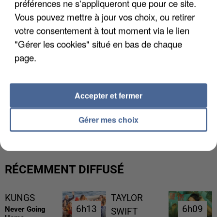
préférences ne s'appliqueront que pour ce site.
Vous pouvez mettre à jour vos choix, ou retirer
votre consentement à tout moment via le lien
"Gérer les cookies" situé en bas de chaque
page.
Accepter et fermer
UN SECOND CADRE DE LA DZ MAFIA
INTERPELLÉ EN ALGÉRIE
Gérer mes choix
RÉCEMMENT DIFFUSÉ
KUNGS
TAYLOR
6h13
6h13
6h09
6h09
Never Going
SWIFT