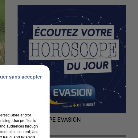
uer sans accepter
erest: Store and/or
L'HOROSCOPE EVASION
tising; Use profiles to
tand audiences through
personalise content; Use
er
 fraud, and fix errors;