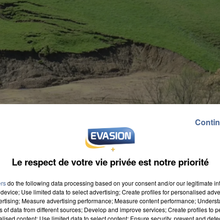
Contin
Le respect de votre vie privée est notre priorité
ers
do the following data processing based on your consent and/or our legitimate int
device; Use limited data to select advertising; Create profiles for personalised adver
vertising; Measure advertising performance; Measure content performance; Unders
ns of data from different sources; Develop and improve services; Create profiles to 
ministère de la Transition écologique vient de dévoil
alised content; Use limited data to select content; Ensure security, prevent and detect