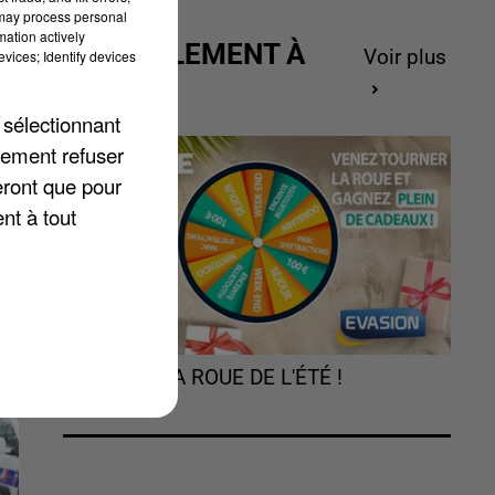
 may process personal
mation actively
ACTUELLEMENT À
Voir plus
vices; Identify devices
GAGNER
 sélectionnant
lement refuser
eront que pour
nt à tout
TOURNEZ LA ROUE DE L'ÉTÉ !