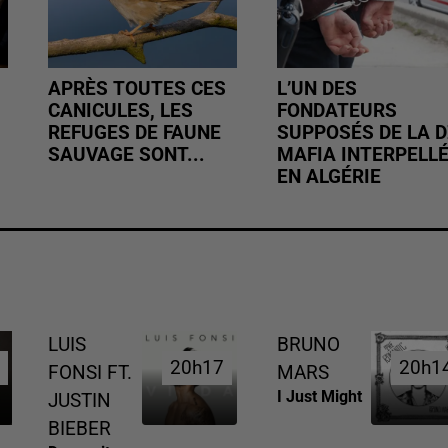
APRÈS TOUTES CES
L’UN DES
CANICULES, LES
FONDATEURS
REFUGES DE FAUNE
SUPPOSÉS DE LA D
SAUVAGE SONT...
MAFIA INTERPELL
EN ALGÉRIE
LUIS
BRUNO
0
0
20h17
20h17
20h1
20h1
FONSI FT.
MARS
I Just Might
JUSTIN
BIEBER