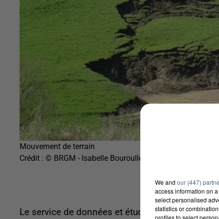
Mouvement de terrain
Crédit :
© BRGM - Isabelle Bouroullec / Illustration
We and
our (447) partn
access information on a 
select personalised ad
statistics or combinatio
Le service de données et études statistiques du 
profiles to select person