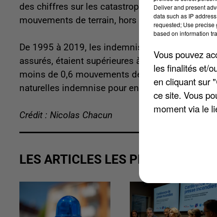
des chiffres sur les catastrophes naturelles. P
Deliver and present adv
data such as IP address 
mouvements de terrain, hors retrait-gonflement 
requested; Use precise g
based on information tra
De 1995 à 2019, les indemnisations annuelles
Vous pouvez acce
assurés, étaient supérieures à 1 million d'euro
les finalités et
moins de 0,6 mouvements de terrain par 10 km².
en cliquant sur 
naturelles indemnise pour environ 28 millions d
ce site. Vous po
moment via le li
Crédit : Nicolas Chacun
LES ARTICLES LES PLUS VUS