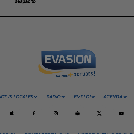
Despacito
ACTUS LOCALES
RADIO
EMPLOI
AGENDA