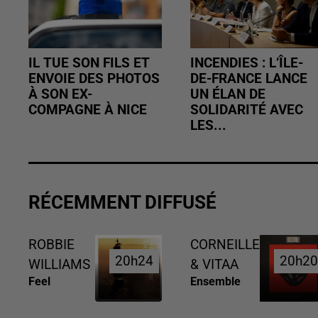
IL TUE SON FILS ET
INCENDIES : L’ÎLE-
ENVOIE DES PHOTOS
DE-FRANCE LANCE
À SON EX-
UN ÉLAN DE
COMPAGNE À NICE
SOLIDARITÉ AVEC
LES...
RÉCEMMENT DIFFUSÉ
ROBBIE
CORNEILLE
20h24
20h24
20h2
20h2
WILLIAMS
& VITAA
Feel
Ensemble