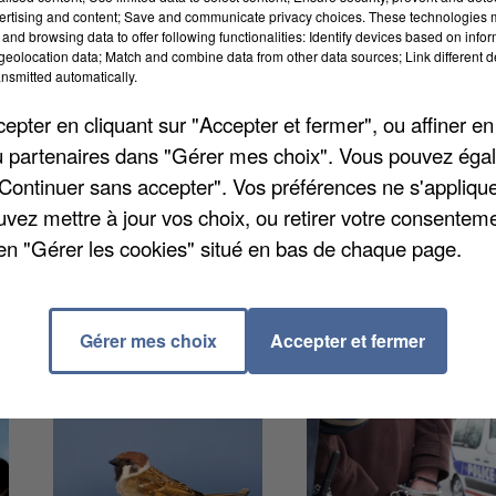
armi ces fléaux, on en apprend plus notamment sur les
ertising and content; Save and communicate privacy choices. These technologies
and browsing data to offer following functionalities: Identify devices based on infor
des argiles.
eolocation data; Match and combine data from other data sources; Link different de
nsmitted automatically.
 moyennes versées à la suite de ces dommages
pter en cliquant sur "Accepter et fermer", ou affiner en
s en Seine-et-Marne. Pourtant, le département compte
/ou partenaires dans "Gérer mes choix". Vous pouvez éga
 En France, le régime d'assurance des catastrophes
"Continuer sans accepter". Vos préférences ne s'appliqu
'euros ces sinistres chaque année.
uvez mettre à jour vos choix, ou retirer votre consenteme
en "Gérer les cookies" situé en bas de chaque page.
Gérer mes choix
Accepter et fermer