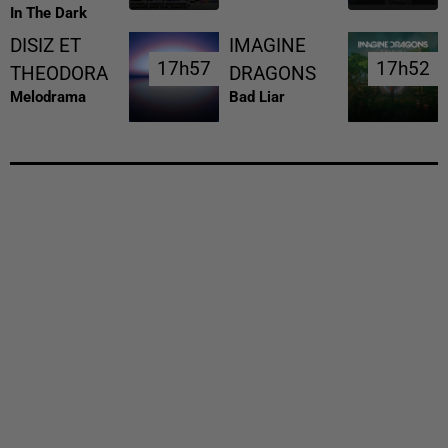
In The Dark
DISIZ ET
IMAGINE
17h57
17h57
17h52
17h52
THEODORA
DRAGONS
Melodrama
Bad Liar