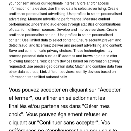
your consent and/or our legitimate interest: Store and/or access
information on a device; Use limited data to select advertising; Create
profiles for personalised advertising; Use profiles to select personalised
advertising; Measure advertising performance; Measure content
performance; Understand audiences through statistics or combinations
of data from different sources; Develop and improve services; Create
profiles to personalise content; Use profiles to select personalised
content; Use limited data to select content; Ensure security, prevent and
detect fraud, and fix errors; Deliver and present advertising and content;
Save and communicate privacy choices. These technologies may
process personal data such as IP address and browsing data to offer
following functionalities: Identify devices based on information actively
requested; Use precise geolocation data; Match and combine data from
other data sources; Link different devices; Identify devices based on
APRÈS TOUTES CES CANICULES, LES REFUGES
information transmitted automatically.
DE FAUNE SAUVAGE SONT...
Vous pouvez accepter en cliquant sur "Accepter
et fermer", ou affiner en sélectionnant les
finalités et/ou partenaires dans "Gérer mes
choix". Vous pouvez également refuser en
cliquant sur "Continuer sans accepter". Vos
préférences ne s'appliqueront que pour ce site.