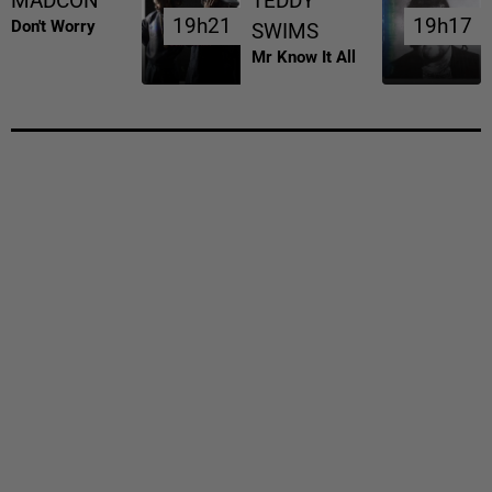
MADCON
TEDDY
19h21
19h21
19h17
19h17
Don't Worry
SWIMS
Mr Know It All