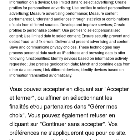
information on a device; Use limited data to select advertising; Create
profiles for personalised advertising; Use profiles to select personalised
advertising; Measure advertising performance; Measure content
performance; Understand audiences through statistics or combinations
of data from different sources; Develop and improve services; Create
profiles to personalise content; Use profiles to select personalised
content; Use limited data to select content; Ensure security, prevent and
detect fraud, and fix errors; Deliver and present advertising and content;
Save and communicate privacy choices. These technologies may
process personal data such as IP address and browsing data to offer
following functionalities: Identify devices based on information actively
requested; Use precise geolocation data; Match and combine data from
other data sources; Link different devices; Identify devices based on
information transmitted automatically.
L’UN DES FONDATEURS SUPPOSÉS DE LA DZ
MAFIA INTERPELLÉ EN ALGÉRIE
Vous pouvez accepter en cliquant sur "Accepter
et fermer", ou affiner en sélectionnant les
finalités et/ou partenaires dans "Gérer mes
choix". Vous pouvez également refuser en
cliquant sur "Continuer sans accepter". Vos
préférences ne s'appliqueront que pour ce site.