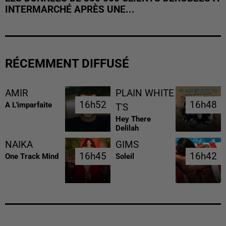
INTERMARCHÉ APRÈS UNE...
RÉCEMMENT DIFFUSÉ
AMIR
PLAIN WHITE
16h52
16h52
16h48
16h48
A L'imparfaite
T'S
Hey There
Delilah
NAIKA
GIMS
16h45
16h45
16h42
16h42
One Track Mind
Soleil