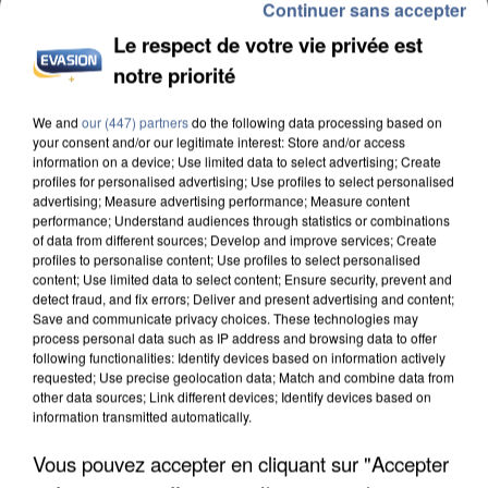
Continuer sans accepter
Le respect de votre vie privée est
notre priorité
We and
our (447) partners
do the following data processing based on
UN SECOND CADRE DE LA DZ MAFIA
your consent and/or our legitimate interest: Store and/or access
INTERPELLÉ EN ALGÉRIE
information on a device; Use limited data to select advertising; Create
profiles for personalised advertising; Use profiles to select personalised
advertising; Measure advertising performance; Measure content
performance; Understand audiences through statistics or combinations
of data from different sources; Develop and improve services; Create
profiles to personalise content; Use profiles to select personalised
content; Use limited data to select content; Ensure security, prevent and
detect fraud, and fix errors; Deliver and present advertising and content;
Save and communicate privacy choices. These technologies may
process personal data such as IP address and browsing data to offer
following functionalities: Identify devices based on information actively
requested; Use precise geolocation data; Match and combine data from
other data sources; Link different devices; Identify devices based on
information transmitted automatically.
Vous pouvez accepter en cliquant sur "Accepter