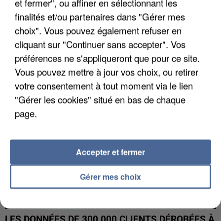
et fermer", ou affiner en sélectionnant les
finalités et/ou partenaires dans "Gérer mes
choix". Vous pouvez également refuser en
UNE TOURISTE DE L’OISE EMPORTÉE PAR UNE
COULÉE DE BOUE EN HAUTE-SAVOIE
cliquant sur "Continuer sans accepter". Vos
préférences ne s'appliqueront que pour ce site.
Vous pouvez mettre à jour vos choix, ou retirer
votre consentement à tout moment via le lien
"Gérer les cookies" situé en bas de chaque
page.
Accepter et fermer
Gérer mes choix
LES DONNÉES DE 300 000 CLIENTS DÉROBÉES À