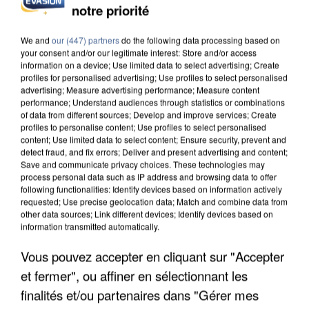
notre priorité
L’UN DES FONDATEURS SUPPOSÉS DE LA DZ
MAFIA INTERPELLÉ EN ALGÉRIE
We and
our (447) partners
do the following data processing based on
your consent and/or our legitimate interest: Store and/or access
information on a device; Use limited data to select advertising; Create
profiles for personalised advertising; Use profiles to select personalised
advertising; Measure advertising performance; Measure content
performance; Understand audiences through statistics or combinations
of data from different sources; Develop and improve services; Create
profiles to personalise content; Use profiles to select personalised
content; Use limited data to select content; Ensure security, prevent and
detect fraud, and fix errors; Deliver and present advertising and content;
Save and communicate privacy choices. These technologies may
process personal data such as IP address and browsing data to offer
following functionalities: Identify devices based on information actively
requested; Use precise geolocation data; Match and combine data from
other data sources; Link different devices; Identify devices based on
information transmitted automatically.
Vous pouvez accepter en cliquant sur "Accepter
et fermer", ou affiner en sélectionnant les
UN SECOND CADRE DE LA DZ MAFIA
INTERPELLÉ EN ALGÉRIE
finalités et/ou partenaires dans "Gérer mes