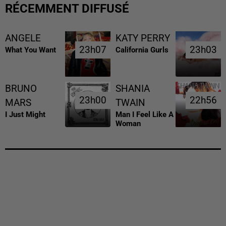
RÉCEMMENT DIFFUSÉ
ANGELE
KATY PERRY
23h07
23h07
23h03
23h03
What You Want
California Gurls
BRUNO
SHANIA
23h00
23h00
22h56
22h56
MARS
TWAIN
I Just Might
Man I Feel Like A
Woman